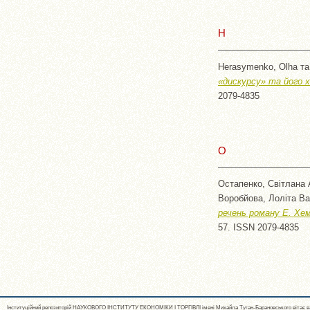
H
Herasymenko, Olha
т
«дискурсу» та його х
2079-4835
О
Остапенко, Світлана 
Воробйова, Лоліта Ва
речень роману Е. Хем
57. ISSN 2079-4835
Інституційний репозиторій НАУКОВОГО ІНСТИТУТУ ЕКОНОМІКИ І ТОРГІВЛІ імені Михайла Туган-Барановського вітає ва