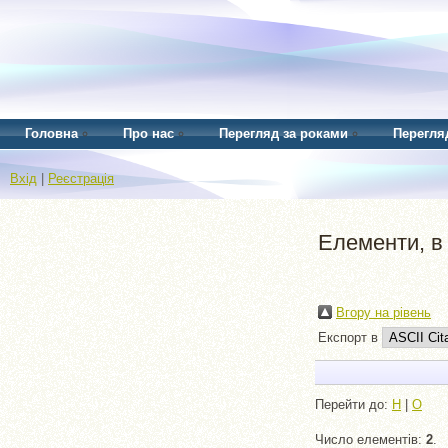
Головна
Про нас
Перегляд за роками
Перегля
Вхід
|
Реєстрація
Елементи, в 
Вгору на рівень
Експорт в
Перейти до:
H
|
О
Число елементів:
2
.