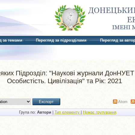
д за темами
Перегляд за підрозділами
Перегляд за авто
яких Підрозділ: "Наукові журнали ДонНУЕТ 
Особистість. Цивілізація" та Рік: 2021
Atom
Група по:
Автори
|
Тип елементу
|
Немає групування