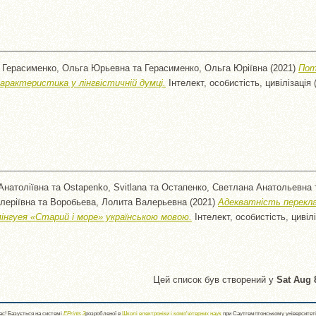
а
Герасименко, Ольга Юрьевна
та
Герасименко, Ольга Юріївна
(2021)
Пот
арактеристика у лінгвістичній думці.
Інтелект, особистість, цивілізація (
Анатоліївна
та
Ostapenko, Svitlana
та
Остапенко, Светлана Анатольевна
леріївна
та
Воробьева, Лолита Валерьевна
(2021)
Адекватність перекла
інгуея «Старий і море» українською мовою.
Інтелект, особистість, цивіліз
Цей список був створений у
Sat Aug 
с! Базується на системі
EPrints 3
розробленої в
Школі електроніки і комп'ютерних наук
при Саутгемптонському університет