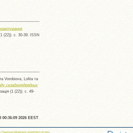
рактування
1 (22)). с. 30-39. ISSN
та
Vorobiova, Lolita
та
ду складнопідрядних
ація (1 (22)). с. 49-
8 00:36:09 2026 EEST
.
і.
Подальша інформація і розробники системи
.