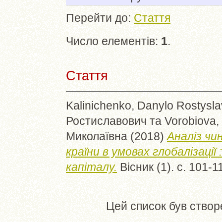
Перейти до:
Стаття
Число елементів:
1
.
Стаття
Kalinichenko, Danylo Rostysl
Ростиславович
та
Vorobiova,
Миколаївна
(2018)
Аналіз чи
країни в умовах глобалізації
капіталу.
Вісник (1). с. 101-
Цей список був ство