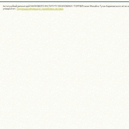
Інституційний репозиторій НАУКОВОГО ІНСТИТУТУ ЕКОНОМІКИ І ТОРГІВЛІ імені Михайла Туган-Барановського вітає ва
університеті.
Подальша інформація і розробники системи
.