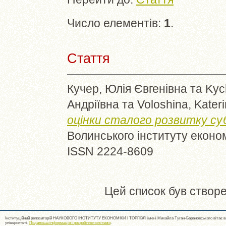
Число елементів:
1
.
Стаття
Кучер, Юлія Євгенівна
та
Kyc
Андріївна
та
Voloshina, Kater
оцінки сталого розвитку су
Волинського інституту економ
ISSN 2224-8609
Цей список був створ
Інституційний репозиторій НАУКОВОГО ІНСТИТУТУ ЕКОНОМІКИ І ТОРГІВЛІ імені Михайла Туган-Барановського вітає ва
університеті.
Подальша інформація і розробники системи
.