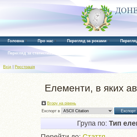
Головна
Про нас
Перегляд за роками
Перегля
Перегляд за статистикою
Вхід
|
Реєстрація
Елементи, в яких ав
Вгору на рівень
Експорт в
Група по:
Тип ел
Перейти до:
Стаття