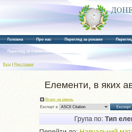
Головна
Про нас
Перегляд за роками
Перегля
Перегляд за статистикою
Вхід
|
Реєстрація
Елементи, в яких ав
Вгору на рівень
Експорт в
Група по:
Тип ел
Перейти до:
Навчальний мат