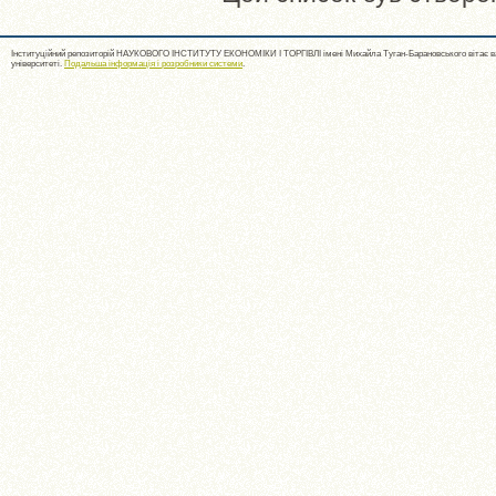
Інституційний репозиторій НАУКОВОГО ІНСТИТУТУ ЕКОНОМІКИ І ТОРГІВЛІ імені Михайла Туган-Барановського вітає ва
університеті.
Подальша інформація і розробники системи
.