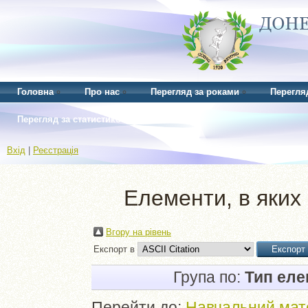
Головна
Про нас
Перегляд за роками
Перегля
Перегляд за статистикою
Вхід
|
Реєстрація
Елементи, в яких 
Вгору на рівень
Експорт в
Група по:
Тип ел
Перейти до:
Навчальний мат