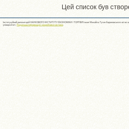
Цей список був ство
Інституційний репозиторій НАУКОВОГО ІНСТИТУТУ ЕКОНОМІКИ І ТОРГІВЛІ імені Михайла Туган-Барановського вітає ва
університеті.
Подальша інформація і розробники системи
.