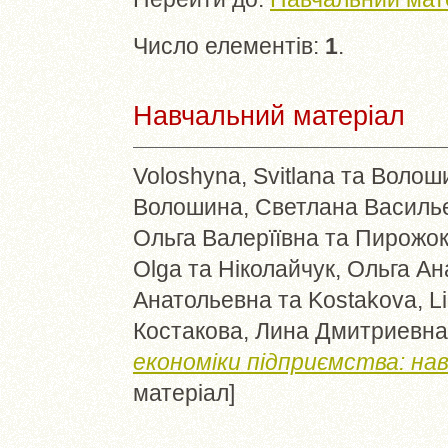
Число елементів:
1
.
Навчальний матеріал
Voloshyna, Svitlana
та
Волоши
Волошина, Светлана Василь
Ольга Валерїївна
та
Пирожок
Olga
та
Ніколайчук, Ольга Ан
Анатольевна
та
Kostakova, L
Костакова, Лина Дмитриевна
економіки підприємства: нав
матеріал]