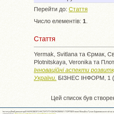
Перейти до:
Стаття
Число елементів:
1
.
Стаття
Yermak, Svitlana
та
Єрмак, Св
Plotnitskaya, Veronika
та
Плот
Інноваційні аспекти розвит
України.
БІЗНЕС ІНФОРМ, 1 (1
Цей список був створе
Інституційний репозиторій НАУКОВОГО ІНСТИТУТУ ЕКОНОМІКИ І ТОРГІВЛІ імені Михайла Туган-Барановського вітає ва
університеті.
Подальша інформація і розробники системи
.