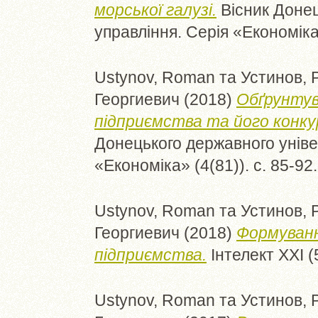
морської галузі.
Вісник Донец
управління. Серія «Економіка
Ustynov, Roman
та
Устинов, 
Георгиевич
(2018)
Обґрунтув
підприємства та його конк
Донецького державного уніве
«Економіка» (4(81)). с. 85-9
Ustynov, Roman
та
Устинов, 
Георгиевич
(2018)
Формуванн
підприємства.
Інтелект ХХІ (
Ustynov, Roman
та
Устинов, 