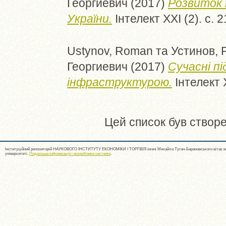
Георгиевич
(2017)
Розвиток 
України.
Інтелект ХХІ (2). с.
Ustynov, Roman
та
Устинов, 
Георгиевич
(2017)
Сучасні п
інфраструктурою.
Інтелект 
Цей список був створ
Інституційний репозиторій НАУКОВОГО ІНСТИТУТУ ЕКОНОМІКИ І ТОРГІВЛІ імені Михайла Туган-Барановського вітає ва
університеті.
Подальша інформація і розробники системи
.