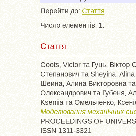
Перейти до:
Стаття
Число елементів:
1
.
Стаття
Goots, Victor
та
Гуць, Віктор
Степанович
та
Sheyina, Alina
Шеина, Алина Викторовна
т
Олександрович
та
Губеня, А
Kseniia
та
Омельченко, Ксені
Моделювання механічних си
PROCEEDINGS OF UNIVERSITY 
ISSN 1311-3321