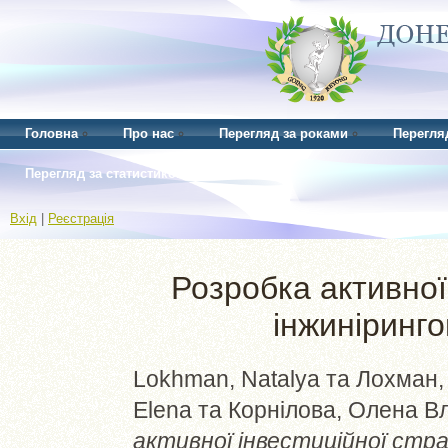
Головна
Про нас
Перегляд за роками
Перегля
Перегляд за статистикою
Вхід
|
Реєстрація
Розробка активної 
інжиніринг
Lokhman, Natalya
та
Лохман,
Elena
та
Корнілова, Олена В
активної інвестиційної стра