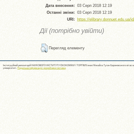
Дата внесення:
03 Серп 2018 12:19
Останні зміни:
03 Серп 2018 12:19
URI:
https://elibrary.donnuet.edu.ua/id
Дії (потрібно увійти)
Перегляд елементу
Інституційний репозиторій НАУКОВОГО ІНСТИТУТУ ЕКОНОМІКИ І ТОРГІВЛІ імені Михайла Туган-Барановського вітає ва
університеті.
Подальша інформація і розробники системи
.