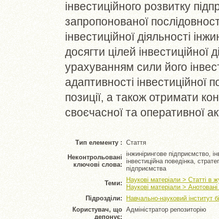
інвестиційного розвитку під
запропонованої послідовност
інвестиційної діяльності інж
досягти цілей інвестиційної д
урахуванням сили його інвести
адаптивності інвестиційної п
позиції, а також отримати ко
своєчасної та оперативної акт
Тип елементу :
Стаття
інжинірингове підприємство, інв
Неконтрольовані
інвестиційна поведінка, страте
ключові слова:
підприємства
Наукові матеріали > Статті в 
Теми:
Наукові матеріали > Анотовані 
Підрозділи:
Навчально-науковий інститут б
Користувач, що
Адміністратор репозиторію
депонує: