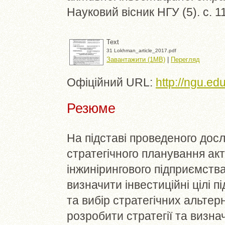
Науковий вісник НГУ (5). с. 
Text
31 Lokhman_article_2017.pdf
Завантажити (1MB)
|
Перегляд
Офіційний URL:
http://ngu.ed
Резюме
На підставі проведеного дос
стратегічного планування акти
інжинірингового підприємств
визначити інвестиційні цілі п
та вибір стратегічних альтер
розробити стратегії та визна