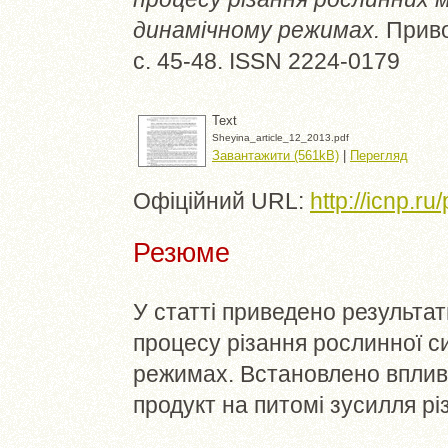
динамічному режимах.
Приво
с. 45-48. ISSN 2224-0179
Text
Sheyina_article_12_2013.pdf
Завантажити (561kB)
|
Перегляд
Офіційний URL:
http://icnp.r
Резюме
У статті приведено результа
процесу різання рослинної с
режимах. Встановлено вплив
продукт на питомі зусилля рі