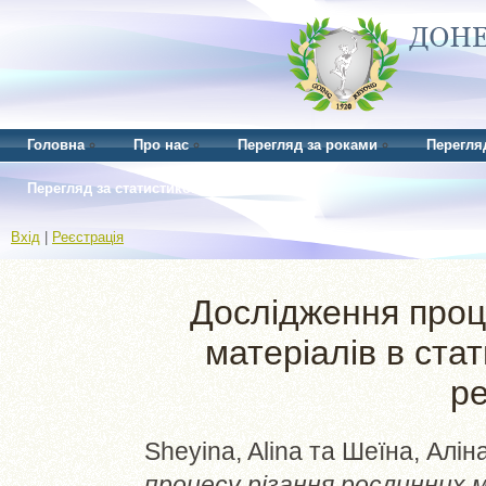
Головна
Про нас
Перегляд за роками
Перегля
Перегляд за статистикою
Вхід
|
Реєстрація
Дослідження проц
матеріалів в ста
р
Sheyina, Alina
та
Шеїна, Аліна
процесу різання рослинних 