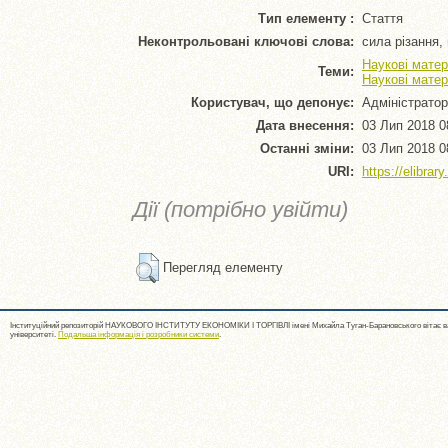
Тип елементу :
Стаття
Неконтрольовані ключові слова:
сила різання,
Наукові матер
Теми:
Наукові матер
Користувач, що депонує:
Адміністратор
Дата внесення:
03 Лип 2018 0
Останні зміни:
03 Лип 2018 0
URI:
https://elibrar
Дії (потрібно увійти)
Перегляд елементу
Інституційний репозиторій НАУКОВОГО ІНСТИТУТУ ЕКОНОМІКИ І ТОРГІВЛІ імені Михайла Туган-Барановського вітає ва
університеті.
Подальша інформація і розробники системи
.