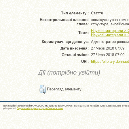
Тип елементу :
Стаття
Неконтрольовані ключові
«полікультурна компе
слова:
структура, англійськ
Наукові матеріали > 
Теми:
Наукові матеріали > 
Користувач, що депонує:
Адміністратор репози
Дата внесення:
27 Черв 2018 07:09
Останні зміни:
27 Черв 2018 07:09
URI:
https://elibrary.donnue
Дії (потрібно увійти)
Перегляд елементу
Інституційний репозиторій НАУКОВОГО ІНСТИТУТУ ЕКОНОМІКИ І ТОРГІВЛІ імені Михайла Туган-Барановського вітає ва
університеті.
Подальша інформація і розробники системи
.