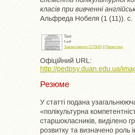
класів при вивченні англійсь
Альфреда Нобеля (1 (11)). с.
Text
5.pdf
Завантажити (172kB)
|
Перегляд
Офіційний URL:
http://pedpsy.duan.edu.ua/imag
Резюме
У статті подана узагальнююч
«полікультурна компетентніс
старшокласників, виділено г
розвитку та визначено роль 