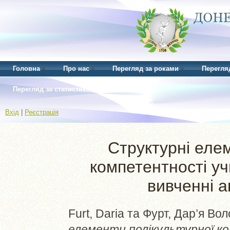
Головна
Про нас
Перегляд за роками
Перегля
Перегляд за статистикою
Вхід
|
Реєстрація
Структурні еле
компетентності уч
вивченні а
Furt, Daria
та
Фурт, Дар’я Во
елементи полікультурної к