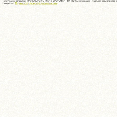
Інституційний репозиторій НАУКОВОГО ІНСТИТУТУ ЕКОНОМІКИ І ТОРГІВЛІ імені Михайла Туган-Барановського вітає ва
університеті.
Подальша інформація і розробники системи
.