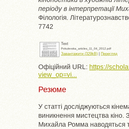
періоду в інтерпретації Ми
Філологія. Літературознавство
7742
Text
Pokulevska_articles_11_04_2012.pdf
Завантажити (329kB)
|
Перегляд
Офіційний URL:
https://schol
view_op=vi...
Резюме
У статті досліджуються кінем
виникнення мистецтва кіно. 
Михайла Ромма наводяться т