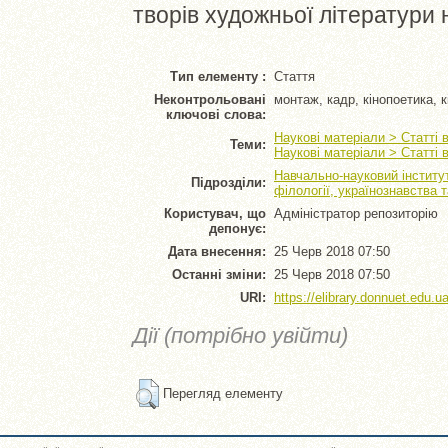
творів художньої літератури
Тип елементу :
Стаття
Неконтрольовані
монтаж, кадр, кінопоетика, к
ключові слова:
Наукові матеріали > Статті 
Теми:
Наукові матеріали > Статті 
Навчально-науковий інститут
Підрозділи:
філології, українознавства 
Користувач, що
Адміністратор репозиторію
депонує:
Дата внесення:
25 Черв 2018 07:50
Останні зміни:
25 Черв 2018 07:50
URI:
https://elibrary.donnuet.edu.ua
Дії (потрібно увійти)
Перегляд елементу