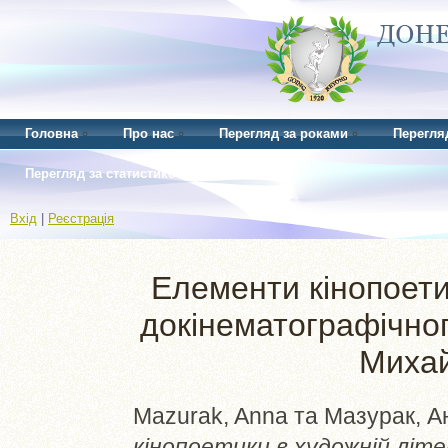
Головна
Про нас
Перегляд за роками
Перегля
Перегляд за статистикою
Вхід
|
Реєстрація
Елементи кінопоети
докінематографічног
Миха
Mazurak, Anna
та
Мазурак, Ан
кінопоетики в художній літ