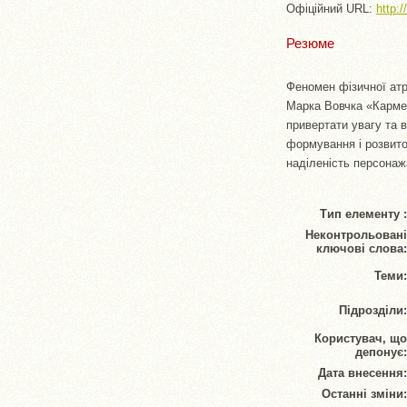
Офіційний URL:
http:
Резюме
Феномен фізичної атра
Марка Вовчка «Кармел
привертати увагу та 
формування і розвито
наділеність персонаж
Тип елементу :
Неконтрольовані
ключові слова:
Теми:
Підрозділи:
Користувач, що
депонує:
Дата внесення:
Останні зміни: