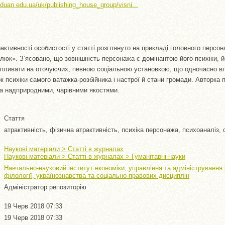
//duan.edu.ua/uk/publishing_house_group/visni...
ктивності особистості у статті розглянуто на прикладі головного персона
юк». Зʼясовано, що зовнішність персонажа є домінантою його психіки, й
впливати на оточуючих, певною соціальною установкою, що одночасно в
к психіки самого ватажка-розбійника і настрої й стани громади. Авторка
а надприродними, чарівними якостями.
Стаття
атрактивність, фізична атрактивність, психіка персонажа, психоаналіз,
Наукові матеріали > Статті в журналах
Наукові матеріали > Статті в журналах > Гуманітарні науки
Навчально-науковий інститут економіки, управління та адміністрування
філології, українознавства та соціально-правових дисциплін
Адміністратор репозиторію
19 Черв 2018 07:33
19 Черв 2018 07:33