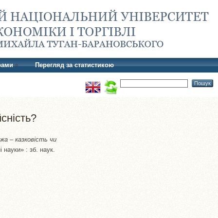
рами
Перегляд за статистикою
йсність?
а – казковість чи
науки» : зб. наук.