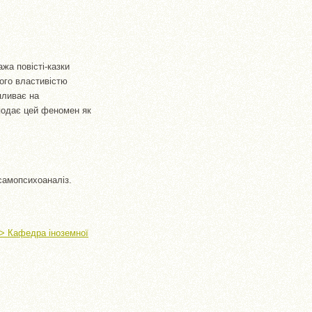
жа повісті-казки
ого властивістю
пливає на
 подає цей феномен як
 самопсихоаналіз.
 > Кафедра іноземної