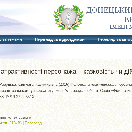
д за темами
Перегляд за підрозділами
Перегляд за авто
атрактивності персонажа – казковість чи ді
Ревуцька, Світлана Казимирівна
(2016)
Феномен атрактивності персонаж
пропетровського університету імені Альфреда Нобеля. Серія «Філологічні 
-183. ISSN 2222-551Х
rticle_01_10_2016.pdf
ити (213kB)
|
Перегляд