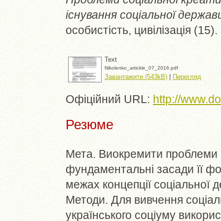
існування соціальної держав
особистість, цивілізація (15)
Text
Nikolenko_artickle_07_2016.pdf
Завантажити (543kB)
|
Перегляд
Офіційний URL:
http://www.d
Резюме
Мета. Виокремити проблеми с
фундаментальні засади її фо
межах концепції соціальної д
Методи. Для вивчення соціал
українського соціуму викори