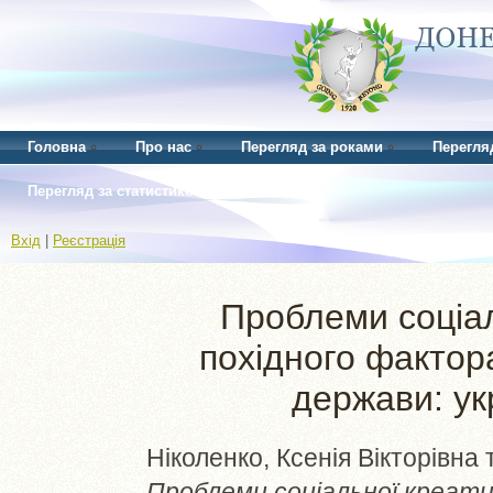
Головна
Про нас
Перегляд за роками
Перегля
Перегляд за статистикою
Вхід
|
Реєстрація
Проблеми соціал
похідного фактор
держави: ук
Ніколенко, Ксенія Вікторівна
Проблеми соціальної креати