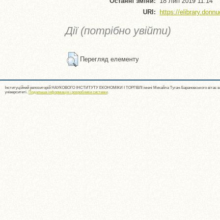
Останні зміни:
18 Лип 2019 11:14
URI:
https://elibrary.donnu
Дії (потрібно увійти)
Перегляд елементу
Інституційний репозиторій НАУКОВОГО ІНСТИТУТУ ЕКОНОМІКИ І ТОРГІВЛІ імені Михайла Туган-Барановського вітає ва
університеті.
Подальша інформація і розробники системи
.