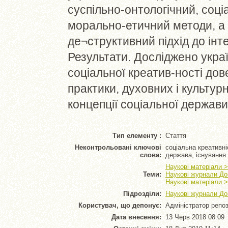
суспільно-онтологічний, соці
морально-етичний методи, а 
де¬структивний підхід до інт
Результати. Досліджено украї
соціальної креатив-ності до
практики, духовних і культур
концепції соціальної держави
Тип елементу :
Стаття
Неконтрольовані ключові
соціальна креативніс
слова:
держава, існування
Наукові матеріали >
Теми:
Наукові журнали Дон
Наукові матеріали >
Підрозділи:
Наукові журнали Дон
Користувач, що депонує:
Адміністратор репо
Дата внесення:
13 Черв 2018 08:09