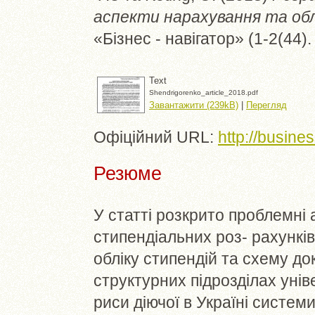
аспекти нарахування та обл
«Бізнес - навігатор» (1-2(44)
Text
Shendrigorenko_article_2018.pdf
Завантажити (239kB)
|
Перегляд
Офіційний URL:
http://busine
Резюме
У статті розкрито проблемні 
стипендіальних роз- рахунків
обліку стипендій та схему до
структурних підрозділах уні
риси діючої в Україні систем