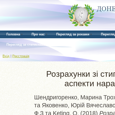
Головна
Про нас
Перегляд за роками
Перегля
Перегляд за статистикою
Вхід
|
Реєстрація
Розрахунки зі ст
аспекти нара
Шендригоренко, Марина Тро
та
Яковенко, Юрій Вячеслав
Ф.З
та
Keting, O.
(2018)
Розра