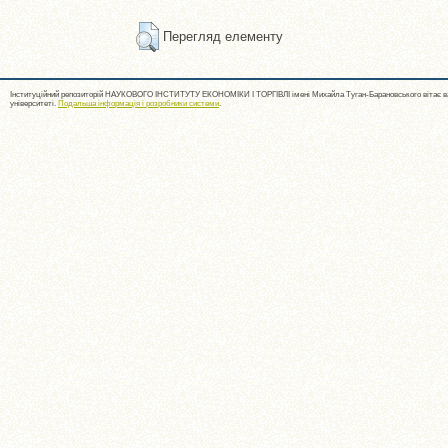
Перегляд елементу
Інституційний репозиторій НАУКОВОГО ІНСТИТУТУ ЕКОНОМІКИ І ТОРГІВЛІ імені Михайла Туган-Барановського вітає ва
університеті.
Подальша інформація і розробники системи
.