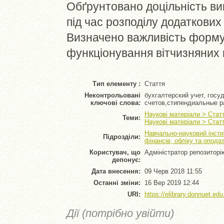
Обґрунтовано доцільність ви
під час розподілу додаткових 
Визначено важливість форму
функціонування вітчизняних
Тип елементу :
Стаття
Неконтрольовані
бухгалтерский учет, гос
ключові слова:
счетов,стипендиальные 
Наукові матеріали > Стат
Теми:
Наукові матеріали > Стат
Навчально-науковий інсти
Підрозділи:
фінансів, обліку та опода
Користувач, що
Адміністратор репозиторі
депонує:
Дата внесення:
09 Черв 2018 11:55
Останні зміни:
16 Вер 2019 12:44
URI:
https://elibrary.donnuet.edu
Дії (потрібно увійти)