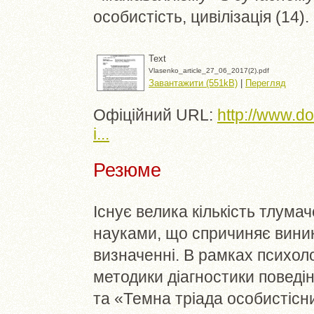
особистість, цивілізація (14)
Text
Vlasenko_article_27_06_2017(2).pdf
Завантажити (551kB)
|
Перегляд
Офіційний URL:
http://www.d
i...
Резюме
Існує велика кількість тлума
науками, що спричиняє виник
визначенні. В рамках психоло
методики діагностики поведі
та «Темна тріада особистісн