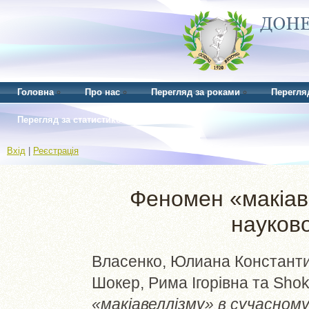
Головна
Про нас
Перегляд за роками
Перегля
Перегляд за статистикою
Вхід
|
Реєстрація
Феномен «макіав
науково
Власенко, Юлиана Констант
Шокер, Рима Ігорівна
та
Shok
«макіавеллізму» в сучасному