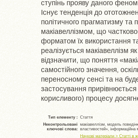
ступінь прояву даного феноме
Існує тенденція до ототожнен
політичного прагматизму та п
макіавеллізмом, що частков
форматом їх використання та
реалізується макіавеллізм як
відзначити, що поняття «макі
самостійного значення, оскіл
переносному сенсі та на буд
застосування прирівнюється д
корисливого) процесу досягне
Тип елементу :
Стаття
Неконтрольовані
макіавеллізм, модель поведінк
ключові слова:
властивостей», інформаційна м
Наукові матеріали > Статті в 