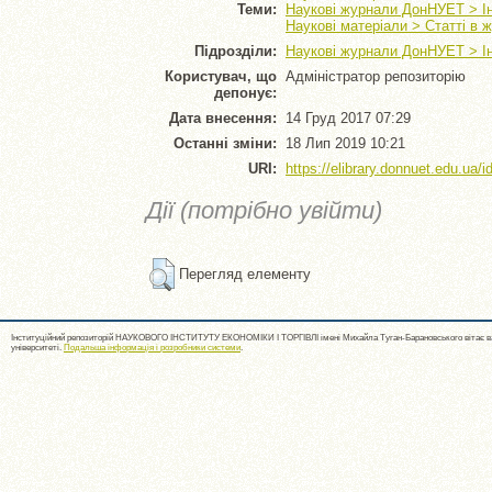
Теми:
Наукові журнали ДонНУЕТ > Інт
Наукові матеріали > Статті в 
Підрозділи:
Наукові журнали ДонНУЕТ > Інт
Користувач, що
Адміністратор репозиторію
депонує:
Дата внесення:
14 Груд 2017 07:29
Останні зміни:
18 Лип 2019 10:21
URI:
https://elibrary.donnuet.edu.ua/i
Дії (потрібно увійти)
Перегляд елементу
Інституційний репозиторій НАУКОВОГО ІНСТИТУТУ ЕКОНОМІКИ І ТОРГІВЛІ імені Михайла Туган-Барановського вітає ва
університеті.
Подальша інформація і розробники системи
.