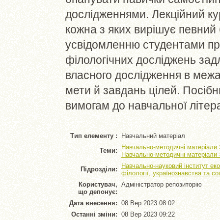
дослідженнями. Лекційний кур
кожна з яких вирішує певний 
усвідомленню студентами пр
філологічних досліджень зад
власного дослідження в межах
мети й завдань цілей. Посіб
вимогам до навчальної літер
Тип елементу :
Навчальний матеріал
Навчально-методичні матеріали 
Теми:
Навчально-методичні матеріали 
Навчально-науковий інститут еко
Підрозділи:
філології, українознавства та с
Користувач,
Адміністратор репозиторію
що депонує:
Дата внесення:
08 Вер 2023 08:02
Останні зміни:
08 Вер 2023 09:22