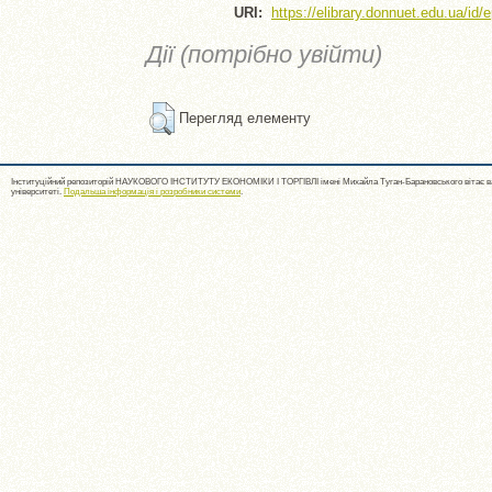
URI:
https://elibrary.donnuet.edu.ua/id/
Дії (потрібно увійти)
Перегляд елементу
Інституційний репозиторій НАУКОВОГО ІНСТИТУТУ ЕКОНОМІКИ І ТОРГІВЛІ імені Михайла Туган-Барановського вітає ва
університеті.
Подальша інформація і розробники системи
.