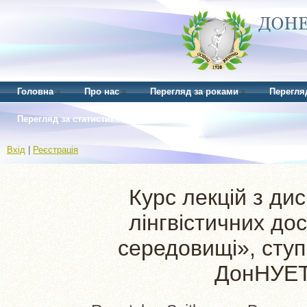
Головна
Про нас
Перегляд за роками
Перегля
Перегляд за статистикою
Вхід
|
Реєстрація
Курс лекцій з ди
лінгвістичних до
середовищі», ступі
ДонНУЕТ,