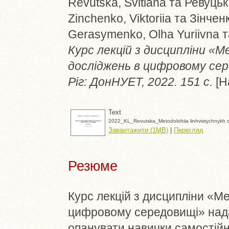
Revutska, Svitlana
та
Ревуцьк
Zinchenko, Viktoriia
та
Зінченк
Gerasymenko, Olha Yuriivna
т
Курс лекцій з дисципліни «М
досліджень в цифровому сер
Ріг: ДонНУЕТ, 2022. 151 с.
[Н
Text
2022_KL_Revutska_Metodolohiia linhvistychnykh d
Завантажити (1MB)
|
Перегляд
Резюме
Курс лекцій з дисципліни «Ме
цифровому середовищі» над
опанувати навички самостійно