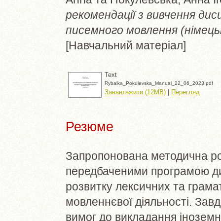
рекомендації з вивчення ди
писемного мовлення (німецьк
[Навчальний матеріал]
Text
Rybalka_Pokulevska_Manual_22_06_2023.pdf
Завантажити (12MB)
|
Перегляд
Резюме
Запропонована методична ро
передбаченими програмою ди
розвитку лексичних та грамат
мовленнєвої діяльності. Завд
вимог до викладання іноземн