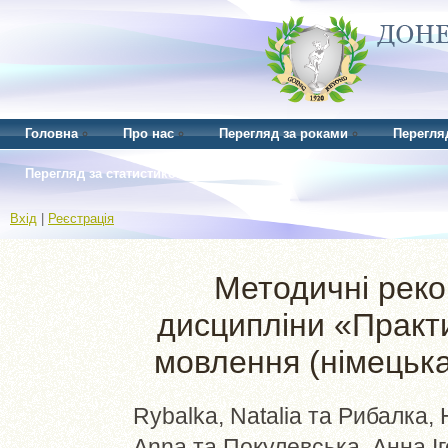
Головна
Про нас
Перегляд за роками
Перегля
Перегляд за статистикою
Вхід
|
Реєстрація
Методичні реко
дисципліни «Практи
мовлення (німецька
Rybalka, Natalia
та
Рибалка, 
Anna
та
Покулевська, Анна Іг