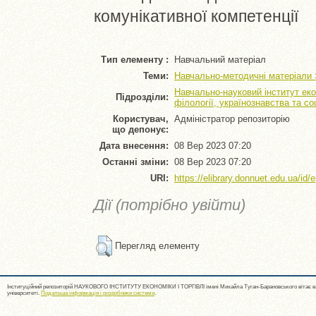
комунікативної компетенції
Тип елементу :
Навчальний матеріал
Теми:
Навчально-методичні матеріали 
Навчально-науковий інститут еко
Підрозділи:
філології, українознавства та с
Користувач,
Адміністратор репозиторію
що депонує:
Дата внесення:
08 Вер 2023 07:20
Останні зміни:
08 Вер 2023 07:20
URI:
https://elibrary.donnuet.edu.ua/id/
Дії (потрібно увійти)
Перегляд елементу
Інституційний репозиторій НАУКОВОГО ІНСТИТУТУ ЕКОНОМІКИ І ТОРГІВЛІ імені Михайла Туган-Барановського вітає ва
університеті.
Подальша інформація і розробники системи
.