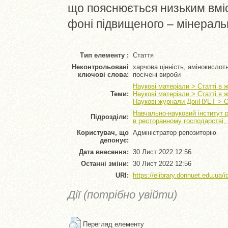
що пояснюється низьким вміс
фоні підвищеного – мінеральн
Тип елементу :
Стаття
Неконтрольовані
харчова цінність, амінокислот
ключові слова:
посічені вироби
Наукові матеріали > Статті в 
Теми:
Наукові матеріали > Статті в 
Наукові журнали ДонНУЕТ > О
Навчально-науковий інститут 
Підрозділи:
в ресторанному господарстві,
Користувач, що
Адміністратор репозиторію
депонує:
Дата внесення:
30 Лист 2022 12:56
Останні зміни:
30 Лист 2022 12:56
URI:
https://elibrary.donnuet.edu.ua/i
Дії (потрібно увійти)
Перегляд елементу