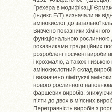
Грехера в модифікації Єрмак
(індекс Е/Т) визначали як ві
амінокислот до загальної кіль
Вивчено показники хімічного 
функціональною рослинною д
показниками традиційних пос
розроблені посічені вироби 
і крохмалю, а також низькою
амінокислотний склад виробі
і визначено лімітуючі аміно
нового рослинного наповнюв
фаршевих виробів, знижуючи 
п’яти до двох в м’ясних вироб
Перетравність виробів з рос