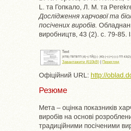
L.
та
Гопкало, Л. М.
та
Perekre
Дослідження харчової та біо
посічених виробів.
Обладнанн
виробництв, 43 (2). с. 79-85
Text
¦бTВ¦-TВTВTП ¦б¦¬¦-TЙ¦¦¦-¦- ¦Ю¦-¦¬¦-¦+¦-¦-¦-¦-TП 43(
Завантажити (610kB)
|
Перегляд
Офіційний URL:
http://oblad.
Резюме
Мета – оцінка показників харч
виробів на основі розроблени
традиційними посіченими вир