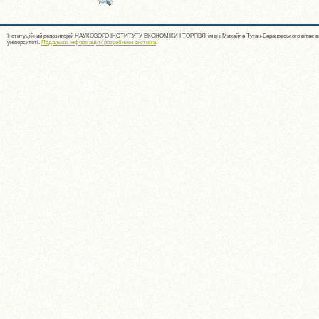
Інституційний репозиторій НАУКОВОГО ІНСТИТУТУ ЕКОНОМІКИ І ТОРГІВЛІ імені Михайла Туган-Барановського вітає ва
університеті.
Подальша інформація і розробники системи
.