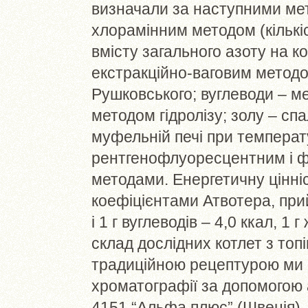
визначали за наступними мет
хлорамінним методом (кількі
вмісту загального азоту на к
екстракційно-ваговим методо
Рушковського; вуглеводи – м
методом гідролізу; золу – с
муфельній печі при температ
рентгенофлуоресцентним і 
методами. Енергетичну цінніс
коефіцієнтами Атвотера, прий
і 1 г вуглеводів – 4,0 ккал, 1
склад дослідних котлет з топ
традиційною рецептурою ми 
хроматографії за допомогою 
4151 “Альфа плюс” (Швеція),