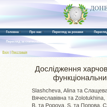
Головна
Про нас
Перегляд за роками
Перегля
Перегляд за статистикою
Вхід
|
Реєстрація
Дослідження харчово
функціональних
Slashcheva, Alina
та
Слащева
Вячеславівна
та
Zolotukhina, 
В.
та
Popova, S.
та
Попова, С