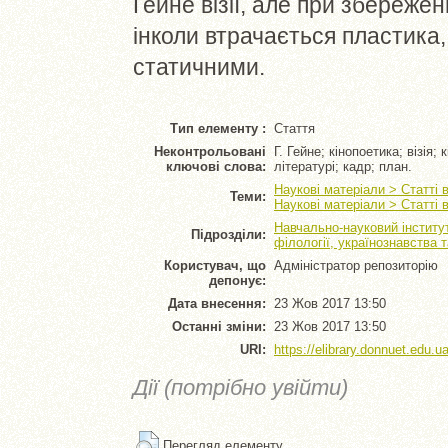
Гейне візії, але при збереже
інколи втрачається пластика,
статичними.
Тип елементу :
Стаття
Неконтрольовані
Г. Гейне; кінопоетика; візія
ключові слова:
літературі; кадр; план.
Наукові матеріали > Статті 
Теми:
Наукові матеріали > Статті 
Навчально-науковий інститут
Підрозділи:
філології, українознавства 
Користувач, що
Адміністратор репозиторію
депонує:
Дата внесення:
23 Жов 2017 13:50
Останні зміни:
23 Жов 2017 13:50
URI:
https://elibrary.donnuet.edu.ua
Дії (потрібно увійти)
Перегляд елементу