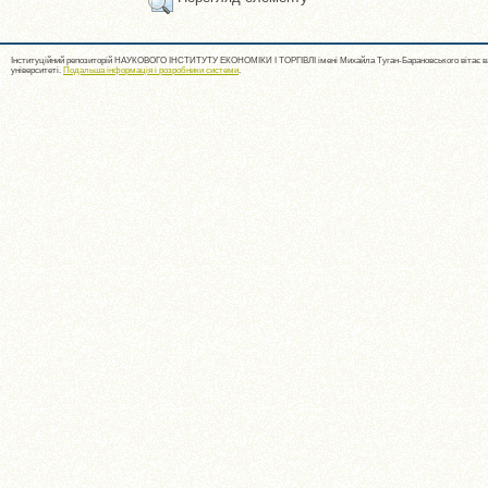
Інституційний репозиторій НАУКОВОГО ІНСТИТУТУ ЕКОНОМІКИ І ТОРГІВЛІ імені Михайла Туган-Барановського вітає ва
університеті.
Подальша інформація і розробники системи
.