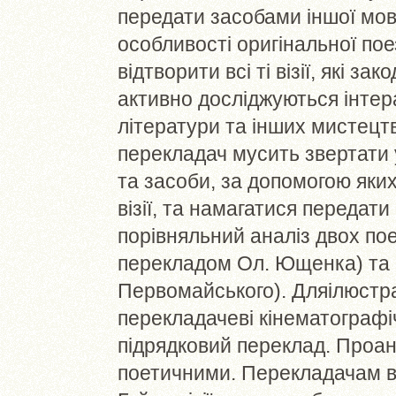
передати засобами іншої мов
особливості оригінальної поез
відтворити всі ті візії, які за
активно досліджуються інтер
літератури та інших мистецт
перекладач мусить звертати 
та засоби, за допомогою яки
візії, та намагатися передати
порівняльний аналіз двох поез
перекладом Ол. Ющенка) та 
Первомайського). Дляілюстрац
перекладачеві кінематографі
підрядковий переклад. Проан
поетичними. Перекладачам вд