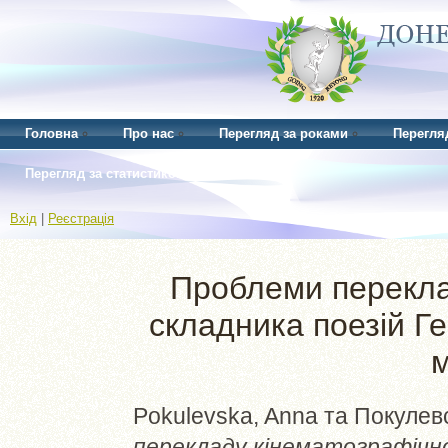
Головна
Про нас
Перегляд за роками
Перегля
Перегляд за статистикою
Вхід
|
Реєстрація
Проблеми перекла
складника поезій Г
Pokulevska, Anna
та
Покулевс
перекладу кінематографічно