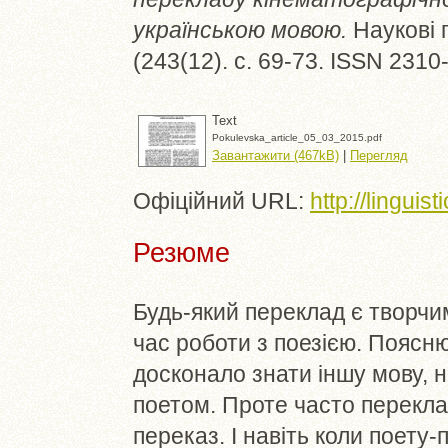
українською мовою.
Наукові п
(243(12). с. 69-73. ISSN 2310
Text
Pokulevska_article_05_03_2015.pdf
Завантажити (467kB)
|
Перегляд
Офіційний URL:
http://linguis
Резюме
Будь-який переклад є творчи
час роботи з поезією. Поясн
досконало знати іншу мову, 
поетом. Проте часто перекла
переказ. І навіть коли поет