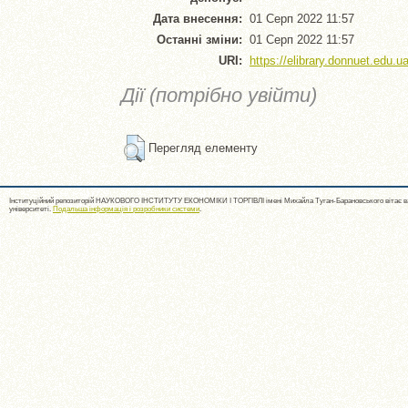
Дата внесення:
01 Серп 2022 11:57
Останні зміни:
01 Серп 2022 11:57
URI:
https://elibrary.donnuet.edu.ua
Дії (потрібно увійти)
Перегляд елементу
Інституційний репозиторій НАУКОВОГО ІНСТИТУТУ ЕКОНОМІКИ І ТОРГІВЛІ імені Михайла Туган-Барановського вітає ва
університеті.
Подальша інформація і розробники системи
.