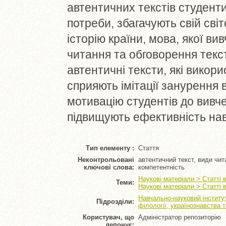
автентичних текстів студент
потреби, збагачують свій світ
історію країни, мова, якої ви
читання та обговорення текс
автентичні тексти, які викор
сприяють імітації занурення
мотивацію студентів до вивче
підвищують ефективність на
Тип елементу :
Стаття
Неконтрольовані
автентичний текст, види чит
ключові слова:
компетентність
Наукові матеріали > Статті 
Теми:
Наукові матеріали > Статті 
Навчально-науковий інститут
Підрозділи:
філології, українознавства 
Користувач, що
Адміністратор репозиторію
депонує: