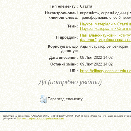
Тип елементу :
Стаття
Неконтрольовані
виразність, образні одиниці
ключові слова:
трансформація, спосіб пере
Наукові матеріали > Статті 
Теми:
Наукові матеріали > Статті 
Навчально-науковий інститут
Підрозділи:
філології, українознавства 
Користувач, що
Адміністратор репозиторію
депонує:
Дата внесення:
09 Лют 2022 14:02
Останні зміни:
09 Лют 2022 14:02
URI:
https://elibrary.donnuet.edu.ua
Дії (потрібно увійти)
Перегляд елементу
Інституційний репозиторій НАУКОВОГО ІНСТИТУТУ ЕКОНОМІКИ І ТОРГІВЛІ імені Михайла Туган-Барановського вітає ва
університеті.
Подальша інформація і розробники системи
.