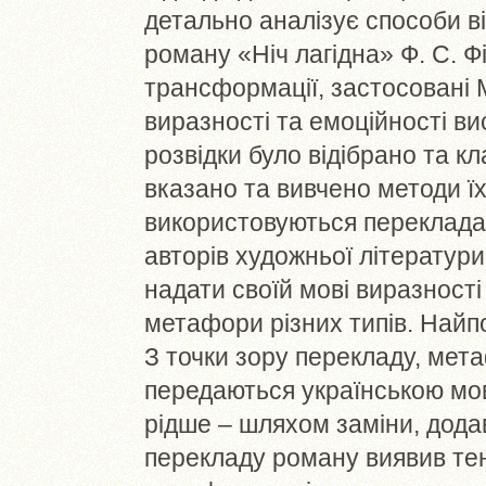
детально аналізує способи 
роману «Ніч лагідна» Ф. С. 
трансформації, застосовані 
виразності та емоційності ви
розвідки було відібрано та 
вказано та вивчено методи їх
використовуються перекладач
авторів художньої літератур
надати своїй мові виразності
метафори різних типів. Най
З точки зору перекладу, ме
передаються українською мо
рідше – шляхом заміни, дода
перекладу роману виявив те