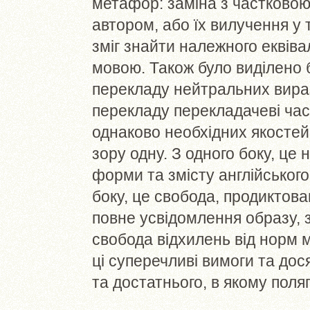
метафор: заміна з частковою
автором, або їх вилучення у 
зміг знайти належного еквів
мовою. Також було виділено 
перекладу нейтральних виразі
перекладу перекладачеві час
однаково необхідних якостей
зору одну. З одного боку, це
форми та змісту англійського
боку, це свобода, продиктов
повне усвідомлення образу, з
свобода відхилень від норм 
ці суперечливі вимоги та дося
та достатнього, в якому поля