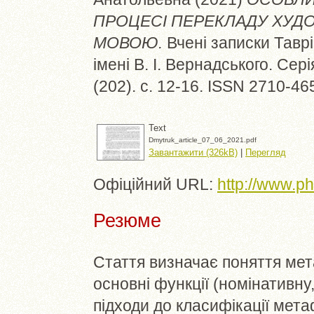
ПРОЦЕСІ ПЕРЕКЛАДУ ХУД
МОВОЮ.
Вчені записки Таврі
імені В. І. Вернадського. Сері
(202). с. 12-16. ISSN 2710-46
Text
Dmytruk_article_07_06_2021.pdf
Завантажити (326kB)
|
Перегляд
Офіційний URL:
http://www.ph
Резюме
Стаття визначає поняття мета
основні функції (номінативну,
підходи до класифікації мета