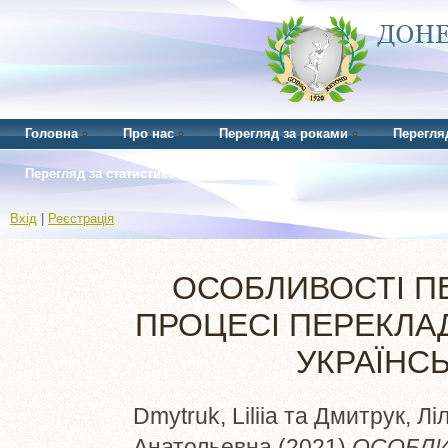
Головна
Про нас
Перегляд за роками
Перегля
Перегляд за статистикою
Вхід
|
Реєстрація
ОСОБЛИВОСТІ П
ПРОЦЕСІ ПЕРЕКЛА
УКРАЇНС
Dmytruk, Liliia
та
Дмитрук, Ліл
Анатольевна
(2021)
ОСОБЛИ