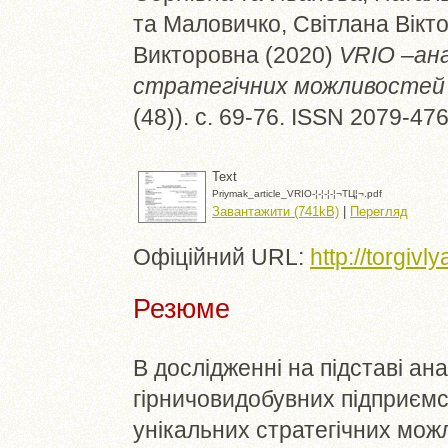
та
Маловичко, Світлана Вікто
Викторовна
(2020)
VRIO –ана
стратегічних можливостей 
(48)). с. 69-76. ISSN 2079-47
Text
Priymak_article_VRIO-¦-¦-¦-¦¬TЦ¦¬.pdf
Завантажити (741kB)
|
Перегляд
Офіційний URL:
http://torgivl
Резюме
В дослідженні на підставі ана
гірничовидобувних підприємс
унікальних стратегічних мож