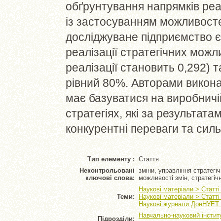
обґрунтування напрямків реал
із застосуванням можливост
досліджуване підприємство є
реалізації стратегічних мож
реалізації становить 0,292) т
рівний 80%. Авторами виконан
має базуватися на виробничі
стратегіях, які за результа
конкурентні переваги та силь
Тип елементу :
Стаття
Неконтрольовані
зміни, управління стратегі
ключові слова:
можливості змін, стратегіч
Наукові матеріали > Статт
Теми:
Наукові матеріали > Статті
Наукові журнали ДонНУЕТ >
Навчально-науковий інстит
Підрозділи: