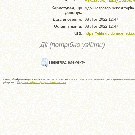
маркетингу, менеджменту т
Користувач, що
Адміністратор репозиторію
депонує:
Дата внесення:
08 Лют 2022 12:47
Останні зміни:
08 Лют 2022 12:47
URI:
https://elibrary.donnuet.edu.
Дії (потрібно увійти)
Перегляд елементу
Інституційний репозиторій НАУКОВОГО ІНСТИТУТУ ЕКОНОМІКИ І ТОРГІВЛІ імені Михайла Туган-Барановського вітає ва
університеті.
Подальша інформація і розробники системи
.