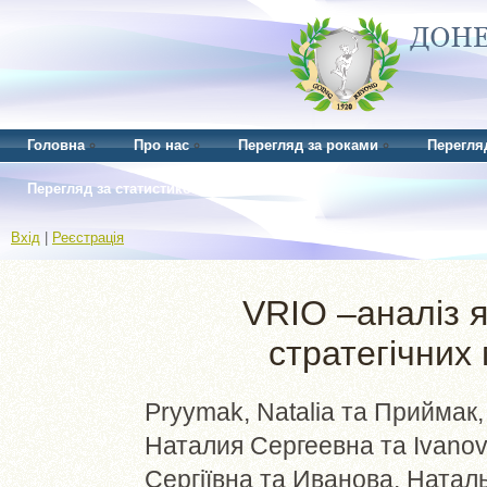
Головна
Про нас
Перегляд за роками
Перегля
Перегляд за статистикою
Вхід
|
Реєстрація
VRIO –аналіз я
стратегічних
Pryymak, Natalia
та
Приймак, 
Наталия Сергеевна
та
Ivanov
Сергіївна
та
Иванова, Натал