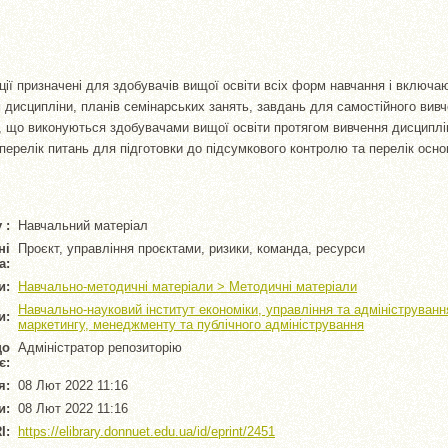
ії призначені для здобувачів вищої освіти всіх форм навчання і включ
м дисципліни, планів семінарських занять, завдань для самостійного вивч
т, що виконуються здобувачами вищої освіти протягом вивчення дисциплі
 перелік питань для підготовки до підсумкового контролю та перелік осно
 :
Навчальний матеріал
ні
Проєкт, управління проєктами, ризики, команда, ресурси
а:
и:
Навчально-методичні матеріали > Методичні матеріали
Навчально-науковий інститут економіки, управління та адмініструван
и:
маркетингу, менеджменту та публічного адміністрування
що
Адміністратор репозиторію
є:
я:
08 Лют 2022 11:16
и:
08 Лют 2022 11:16
I:
https://elibrary.donnuet.edu.ua/id/eprint/2451