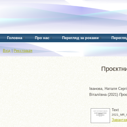
Головна
Про нас
Перегляд за роками
Перегля
Вхід
|
Реєстрація
Проєктни
Іванова, Наталя Сергі
Віталіївна
(2021)
Проє
Text
2021_MR_Iva
Заванта