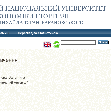
рами
Перегляд за статистикою
ивчення
нова, Валентина
чальний матеріал]