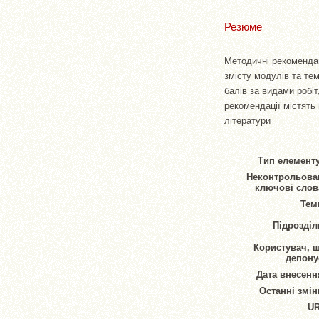
Резюме
Методичні рекомендац
змісту модулів та те
балів за видами робі
рекомендації містять
літератури
Тип елементу
Неконтрольова
ключові слов
Тем
Підрозділ
Користувач, 
депону
Дата внесенн
Останні змін
UR