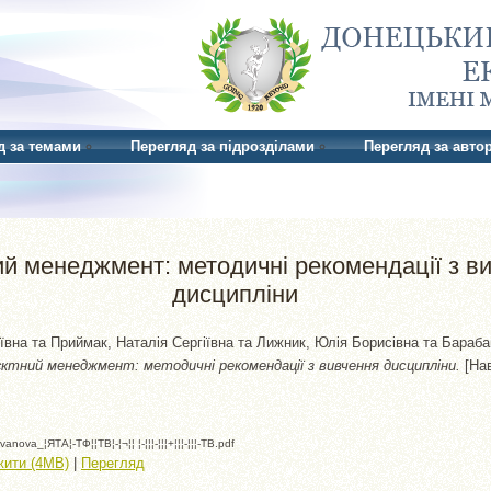
д за темами
Перегляд за підрозділами
Перегляд за авто
й менеджмент: методичні рекомендації з в
дисципліни
ївна
та
Приймак, Наталія Сергіївна
та
Лижник, Юлія Борисівна
та
Бараба
ктний менеджмент: методичні рекомендації з вивчення дисципліни.
[Нав
nova_¦ЯTА¦-TФ¦¦TВ¦-¦¬¦¦ ¦-¦¦¦-¦¦¦+¦¦¦-¦¦¦-TВ.pdf
жити (4MB)
|
Перегляд