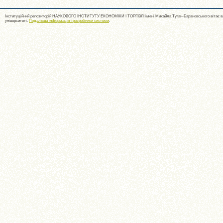
Інституційний репозиторій НАУКОВОГО ІНСТИТУТУ ЕКОНОМІКИ І ТОРГІВЛІ імені Михайла Туган-Барановського вітає ва
університеті.
Подальша інформація і розробники системи
.