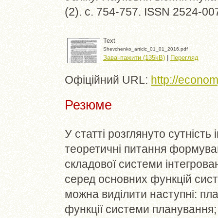
(2). с. 754-757. ISSN 2524-00
Text
Shevchenko_articlc_01_01_2016.pdf
Завантажити (135kB)
|
Перегляд
Офіційний URL:
http://econom
Резюме
У статті розглянуто сутність 
теоретичні питання формува
складової системи інтегрован
серед основних функцій сис
можна виділити наступні: пла
функції системи планування;