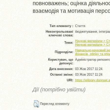
повноважень; оцінка діяльнос
взаємодія та мотивація персо
Тип елементу :
Стаття
Неконтрольовані
бюджетування, інтеграц
ключові слова:
Наукові матеріали > Ст
Теми:
Наукові матеріали > Ст
Навчально-науковий ін
Підрозділи:
фінансів, обліку та оп
Користувач, що
Адміністратор репозит
депонує:
Дата внесення:
03 Жов 2017 11:24
Останні зміни:
03 Жов 2017 11:24
URI:
https://elibrary.donnuet.
Дії (потрібно увійти)
Перегляд елементу