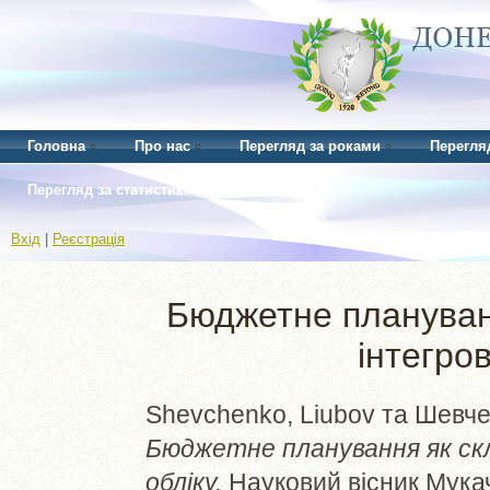
Головна
Про нас
Перегляд за роками
Перегля
Перегляд за статистикою
Вхід
|
Реєстрація
Бюджетне плануван
інтегро
Shevchenko, Liubov
та
Шевче
Бюджетне планування як ск
обліку.
Науковий вісник Мукач