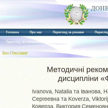
Головна
Про нас
Перегляд за роками
Перегля
Перегляд за статистикою
Вхід
|
Реєстрація
Методичні реком
дисципліни «
Ivanova, Natalia
та
Іванова, Н
Сергеевна
та
Koverza, Viktori
Коверза, Виктория Семенов