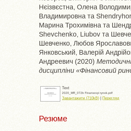
Нєізвєстна, Олена Володими
Владимировна
та
Shendryho
Марина Трохимівна
та
Шендр
Shevchenko, Liubov
та
Шевче
Шевченко, Любов Ярославов
Янковський, Валерій Андрійо
Андреевич
(2020)
Методичні
дисципліни «Фінансовий рин
Text
2020_MR_072b Finansovyi rynok.pdf
Завантажити (710kB)
|
Перегляд
Резюме