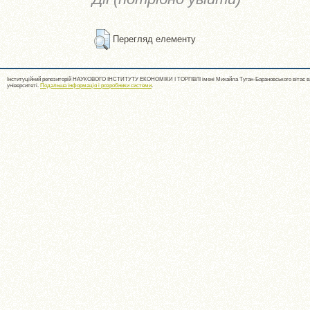
Перегляд елементу
Інституційний репозиторій НАУКОВОГО ІНСТИТУТУ ЕКОНОМІКИ І ТОРГІВЛІ імені Михайла Туган-Барановського вітає ва
університеті.
Подальша інформація і розробники системи
.