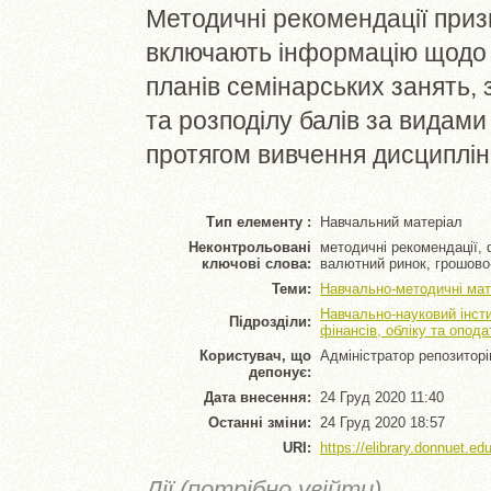
Методичні рекомендації призн
включають інформацію щодо з
планів семінарських занять,
та розподілу балів за видами
протягом вивчення дисциплін
Тип елементу :
Навчальний матеріал
Неконтрольовані
методичні рекомендації, 
ключові слова:
валютний ринок, грошово
Теми:
Навчально-методичні мат
Навчально-науковий інсти
Підрозділи:
фінансів, обліку та опод
Користувач, що
Адміністратор репозитор
депонує:
Дата внесення:
24 Груд 2020 11:40
Останні зміни:
24 Груд 2020 18:57
URI:
https://elibrary.donnuet.ed
Дії (потрібно увійти)