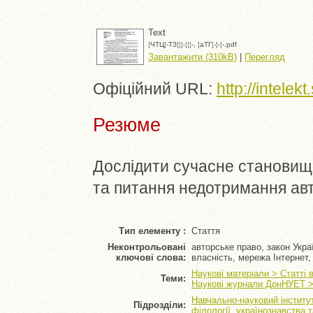
Text
¦ЧTЦ¦-TЗ¦¦¦-¦¦¦-, ¦аTГ¦-¦-¦-.pdf
Завантажити (310kB)
|
Перегляд
Офіційний URL:
http://intelek
Резюме
Дослідити сучасне становищ
та питання недотримання авт
Тип елементу :
Стаття
Неконтрольовані
авторське право, закон Укра
ключові слова:
власність, мережа Інтернет,
Наукові матеріали > Статті 
Теми:
Наукові журнали ДонНУЕТ > 
Навчально-науковий інститут
Підрозділи:
філології, українознавства 