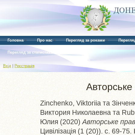
Головна
Про нас
Перегляд за роками
Перегля
Перегляд за статистикою
Вхід
|
Реєстрація
Авторське 
Zinchenko, Viktoriia
та
Зінченк
Виктория Николаевна
та
Rub
Юлия
(2020)
Авторське право
Цивілізація (1 (20)). с. 69-75