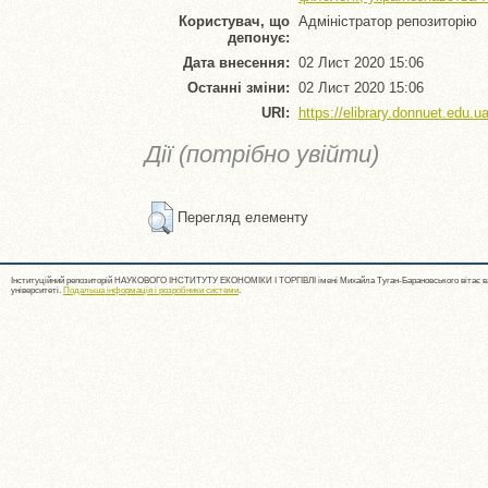
Користувач, що
Адміністратор репозиторію
депонує:
Дата внесення:
02 Лист 2020 15:06
Останні зміни:
02 Лист 2020 15:06
URI:
https://elibrary.donnuet.edu.ua
Дії (потрібно увійти)
Перегляд елементу
Інституційний репозиторій НАУКОВОГО ІНСТИТУТУ ЕКОНОМІКИ І ТОРГІВЛІ імені Михайла Туган-Барановського вітає ва
університеті.
Подальша інформація і розробники системи
.