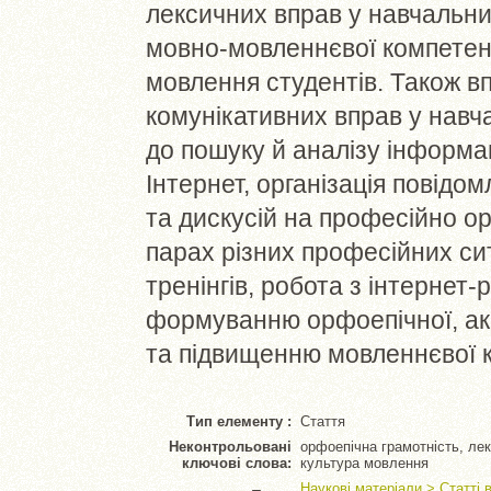
лексичних вправ у навчальн
мовно-мовленнєвої компетент
мовлення студентів. Також 
комунікативних вправ у навч
до пошуку й аналізу інформац
Інтернет, організація повід
та дискусій на професійно о
парах різних професійних си
тренінгів, робота з інтернет
формуванню орфоепічної, акц
та підвищенню мовленнєвої к
Тип елементу :
Стаття
Неконтрольовані
орфоепічна грамотність, лек
ключові слова:
культура мовлення
Наукові матеріали > Статті 