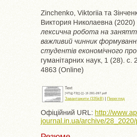
Zinchenko, Viktoriia
та
Зінченк
Виктория Николаевна
(2020)
лексична робота на заняттях
важливий чинник формування
студентів економічного про
гуманітарних наук, 1 (28). с.
4863 (Online)
Text
¦ЧTЦ¦-TЗ¦¦¦-¦¦¦- ¦б 281-287.pdf
Завантажити (335kB)
|
Перегляд
Офіційний URL:
http://www.a
journal.in.ua/archive/28_2020/p
Резюме