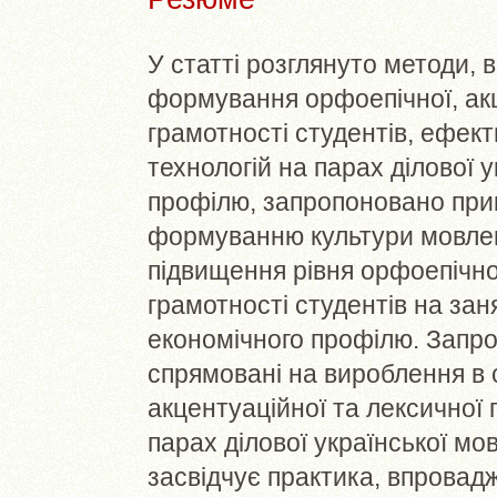
У статті розглянуто методи,
формування орфоепічної, акц
грамотності студентів, ефек
технологій на парах ділової 
профілю, запропоновано прик
формуванню культури мовлен
підвищення рівня орфоепічної
грамотності студентів на зан
економічного профілю. Запро
спрямовані на вироблення в 
акцентуаційної та лексичної 
парах ділової української мо
засвідчує практика, впровад