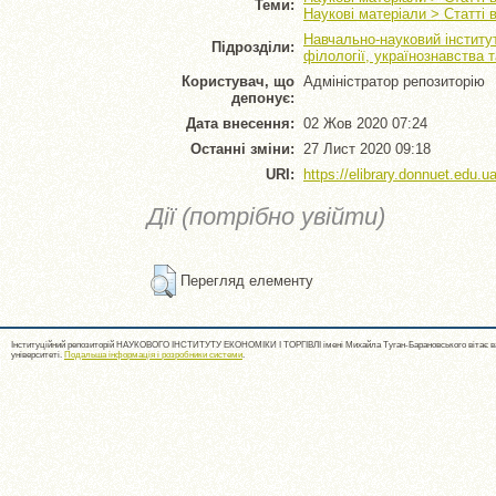
Теми:
Наукові матеріали > Статті 
Навчально-науковий інститут
Підрозділи:
філології, українознавства 
Користувач, що
Адміністратор репозиторію
депонує:
Дата внесення:
02 Жов 2020 07:24
Останні зміни:
27 Лист 2020 09:18
URI:
https://elibrary.donnuet.edu.ua
Дії (потрібно увійти)
Перегляд елементу
Інституційний репозиторій НАУКОВОГО ІНСТИТУТУ ЕКОНОМІКИ І ТОРГІВЛІ імені Михайла Туган-Барановського вітає ва
університеті.
Подальша інформація і розробники системи
.