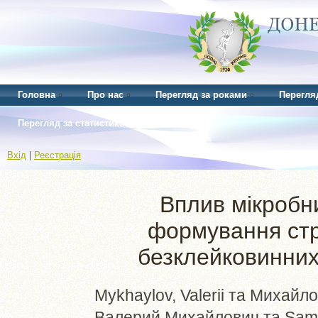
Головна
Про нас
Перегляд за роками
Перегля
Перегляд за статистикою
Вхід
|
Реєстрація
Вплив мікробн
формування стру
безклейковинних
Mykhaylov, Valerii
та
Михайло
Валерий Михайлович
та
Sam