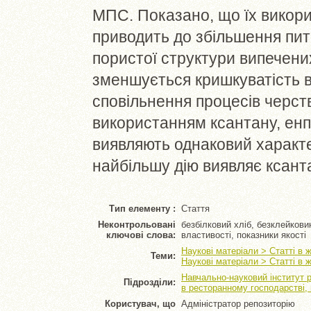
МПС. Показано, що їх викори
приводить до збільшення пит
пористої структури випечених
зменшується кришкуватість в
сповільнення процесів черст
використанням ксантану, енп
виявляють однаковий характер
найбільшу дію виявляє ксант
Тип елементу :
Стаття
Неконтрольовані
безбілковий хліб, безклейкови
ключові слова:
властивості, показники якості
Наукові матеріали > Статті в 
Теми:
Наукові матеріали > Статті в 
Навчально-науковий інститут 
Підрозділи:
в ресторанному господарстві,
Користувач, що
Адміністратор репозиторію