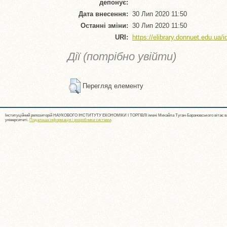
депонує:
Дата внесення:
30 Лип 2020 11:50
Останні зміни:
30 Лип 2020 11:50
URI:
https://elibrary.donnuet.edu.ua/i
Дії (потрібно увійти)
Перегляд елементу
Інституційний репозиторій НАУКОВОГО ІНСТИТУТУ ЕКОНОМІКИ І ТОРГІВЛІ імені Михайла Туган-Барановського вітає ва
університеті.
Подальша інформація і розробники системи
.