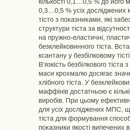
кількості 0,1…0,5 % до його 
0,3…0,5 % усіх досліджених 
тісто з показниками, які за
структури тіста за відсутно
на пружно-еластичні, пластич
безклейковинного тіста. Вст
ксантану у безбілковому тіст
В’язкість безбілкового тіста 
маси крохмалю досягає знач
хлібного тіста. У безклейков
маффінів достатньою є кільк
виробів. При цьому ефективн
для усіх досліджених МПС, щ
тіста для формування спосо
показники якості випечених 