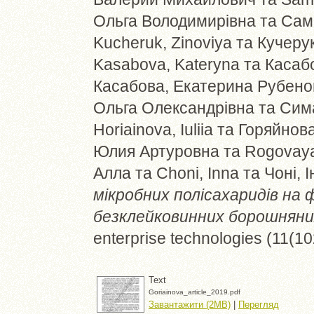
Ольга Володимирівна
та
Сам
Kucheruk, Zinoviya
та
Кучерук
Kasabova, Kateryna
та
Касаб
Касабова, Екатерина Рубено
Ольга Олександрівна
та
Сима
Horiainova, Iuliia
та
Горяйнова
Юлия Артуровна
та
Rogovaya
Алла
та
Choni, Inna
та
Чоні, І
мікробних полісахаридів на 
безклейковинних борошняних
enterprise technologies (11(1
Text
Goriainova_article_2019.pdf
Завантажити (2MB)
|
Перегляд