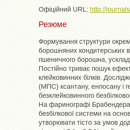
Офіційний URL:
http://journa
Резюме
Формування структури окреми
борошняних кондитерських ви
пшеничного борошна, ускладн
Постійно триває пошук ефек
клейковинних білків. Дослідж
(МПС) ксантану, енпосану і 
безклейковинного безбілково
На фаринографі Брабендера 
безбілкової системи на осно
утворювати тісто за умов дод