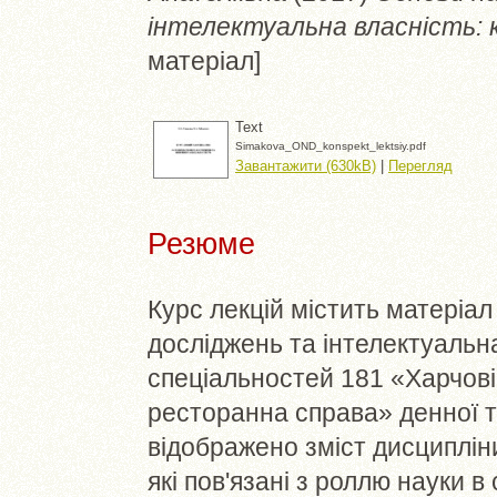
інтелектуальна власність: 
матеріал]
Text
Simakova_OND_konspekt_lektsiy.pdf
Завантажити (630kB)
|
Перегляд
Резюме
Курс лекцій містить матеріа
досліджень та інтелектуальна
спеціальностей 181 «Харчові 
ресторанна справа» денної т
відображено зміст дисципліни,
які пов'язані з роллю науки 