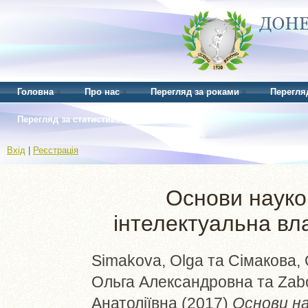
Головна
Про нас
Перегляд за роками
Перегля
Перегляд за статистикою
Вхід
|
Реєстрація
Основи науко
інтелектуальна вла
Simakova, Olga
та
Сімакова,
Ольга Александровна
та
Zabo
Анатоліївна
(2017)
Основи на