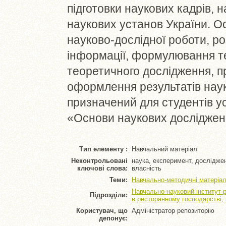
підготовки наукових кадрів, 
наукових установ України. Ос
науково-дослідної роботи, ро
інформації, формулювання те
теоретичного дослідження, 
оформлення результатів наук
призначений для студентів ус
«Основи наукових досліджень
Тип елементу :
Навчальний матеріал
Неконтрольовані
наука, експеримент, досліджен
ключові слова:
власність
Теми:
Навчально-методичні матеріал
Навчально-науковий інститут 
Підрозділи:
в ресторанному господарстві,
Користувач, що
Адміністратор репозиторію
депонує: