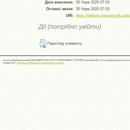
Дата внесення:
30 Черв 2020 07:03
Останні зміни:
30 Черв 2020 07:03
URI:
https://elibrary.donnuet.edu.ua/i
Дії (потрібно увійти)
Перегляд елементу
Інституційний репозиторій НАУКОВОГО ІНСТИТУТУ ЕКОНОМІКИ І ТОРГІВЛІ імені Михайла Туган-Барановського вітає ва
університеті.
Подальша інформація і розробники системи
.