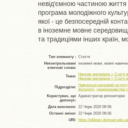
невід'ємною частиною життя 
програма молодіжного культур
якої - це безпосередній конт
в іноземне мовне середовище
та традиціями інших країн, м
Тип елементу :
Стаття
Неконтрольовані
іноземні мови, мовні навичк
ключові слова:
Наукові матеріали > Статті 
Теми:
Наукові матеріали > Статті 
Навчально-науковий інститут
Підрозділи:
філології, українознавства 
Користувач, що
Адміністратор репозиторію
депонує:
Дата внесення:
22 Черв 2020 08:06
Останні зміни:
22 Черв 2020 08:06
URI:
https://elibrary.donnuet.edu.ua