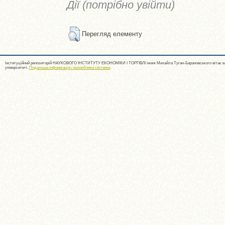
Дії (потрібно увійти)
Перегляд елементу
Інституційний репозиторій НАУКОВОГО ІНСТИТУТУ ЕКОНОМІКИ І ТОРГІВЛІ імені Михайла Туган-Барановського вітає ва
університеті.
Подальша інформація і розробники системи
.