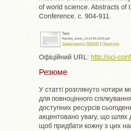
of world science. Abstracts of I
Conference. с. 904-911.
Text
Rybalka_article_13-15.05.2020.pdf
Завантажити (582kB)
|
Перегляд
Офіційний URL:
http://sci-con
Резюме
У статті розглянуто чотири м
для повноцінного спілкуванн
доступних ресурсів сьогоденн
акцентовано увагу, що шлях 
щоб придбати кожну з цих на