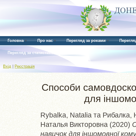
Головна
Про нас
Перегляд за роками
Перегля
Перегляд за статистикою
Вхід
|
Реєстрація
Способи самовдоско
для іншомо
Rybalka, Natalia
та
Рибалка, 
Наталья Викторовна
(2020)
С
навичок для іншомовної комун