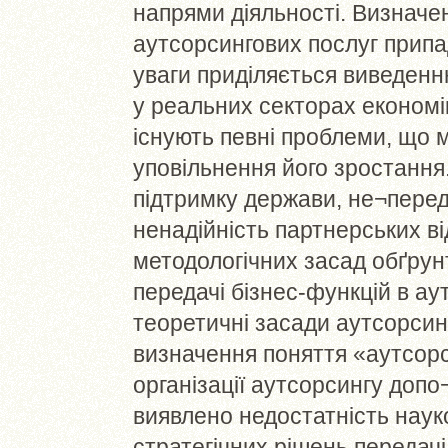
напрями діяльності. Визначен
аутсорсингових послуг припа
уваги приділяється виведенн
у реальних секторах економі
існують певні проблеми, що 
уповільнення його зростання
підтримку держави, не¬перед
ненадійність партнерських ві
методологічних засад обґрун
передачі бізнес-функцій в а
теоретичні засади аутсорсин
визначення поняття «аутсор
організації аутсорсингу допо
виявлено недостатність нау
стратегічних рішень передачі