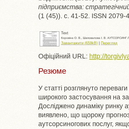
підприємства: стратегічни
(1 (45)). с. 41-52. ISSN 2079-
Text
Коровіна О. В., Шаповалова І. В. АУТСОРСИН
Завантажити (659kB)
|
Перегляд
Офіційний URL:
http://torgiv
Резюме
У статті розглянуто переваги
широкого застосування на за
Досліджено динаміку ринку ау
виявлено, що щороку прогноз
аутсорсиногових послуг, якщ