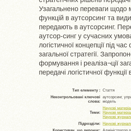
Узагальнено переваги щодо м
функцій в аутсорсинг та види
передають в аутсорсинг. Пер
аутсор-синг у сучасних умов
логістичної концепції під ч
загальної стратегії. Запроп
формування і реаліза¬ції заг
передачі логістичної функції 
Тип елементу :
Стаття
Неконтрольовані ключові
аутсорсинг, упр
слова:
модель
Наукові матеріа
Теми:
Наукові матеріа
Наукові журнал
Підрозділи:
Наукові журнал
Користувач, що депонує:
Адміністратор 