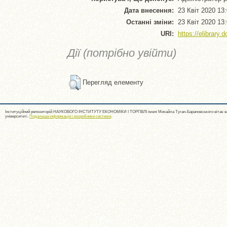
Дата внесення:
23 Квіт 2020 13
Останні зміни:
23 Квіт 2020 13
URI:
https://elibrary.
Дії (потрібно увійти)
Перегляд елементу
Інституційний репозиторій НАУКОВОГО ІНСТИТУТУ ЕКОНОМІКИ І ТОРГІВЛІ імені Михайла Туган-Барановського вітає ва
університеті.
Подальша інформація і розробники системи
.