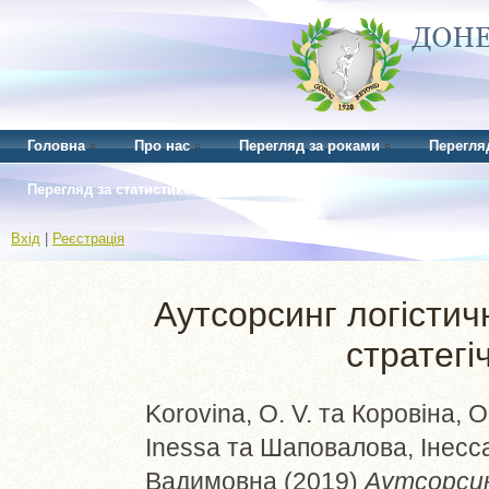
Головна
Про нас
Перегляд за роками
Перегля
Перегляд за статистикою
Вхід
|
Реєстрація
Аутсорсинг логістич
стратегі
Korovina, О. V.
та
Коровіна, О
Inessa
та
Шаповалова, Інесс
Вадимовна
(2019)
Аутсорсин