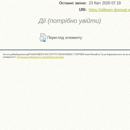
Останні зміни:
23 Квіт 2020 07:19
URI:
https://elibrary.donnuet.
Дії (потрібно увійти)
Перегляд елементу
Інституційний репозиторій НАУКОВОГО ІНСТИТУТУ ЕКОНОМІКИ І ТОРГІВЛІ імені Михайла Туган-Барановського вітає ва
університеті.
Подальша інформація і розробники системи
.