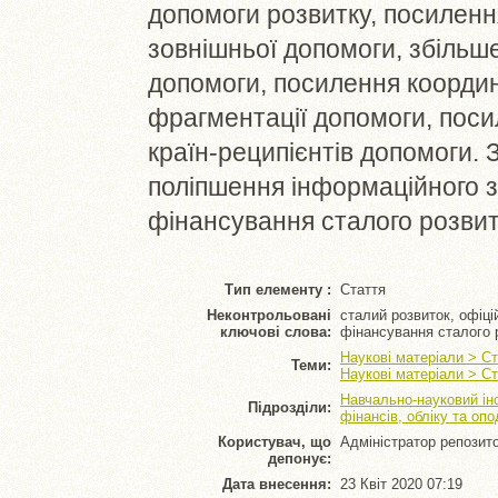
допомоги розвитку, посилен
зовнішньої допомоги, збільш
допомоги, посилення коорди
фрагментації допомоги, посил
країн-реципієнтів допомоги.
поліпшення інформаційного 
фінансування сталого розвит
Тип елементу :
Стаття
Неконтрольовані
сталий розвиток, офіц
ключові слова:
фінансування сталого 
Наукові матеріали > Ст
Теми:
Наукові матеріали > Ст
Навчально-науковий ін
Підрозділи:
фінансів, обліку та оп
Користувач, що
Адміністратор репозит
депонує:
Дата внесення:
23 Квіт 2020 07:19