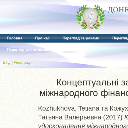
Головна
Про нас
Перегляд за роками
Перегля
Перегляд за статистикою
Вхід
|
Реєстрація
Концептуальні з
міжнародного фінанс
Kozhukhova, Tetiana
та
Кожух
Татьяна Валерьевна
(2017)
К
удосконалення міжнародног