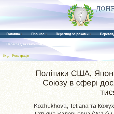
Головна
Про нас
Перегляд за роками
Перегля
Перегляд за статистикою
Вхід
|
Реєстрація
Політики США, Японі
Союзу в сфері дос
тис
Kozhukhova, Tetiana
та
Кожух
Татьяна Валерьевна
(2017)
П