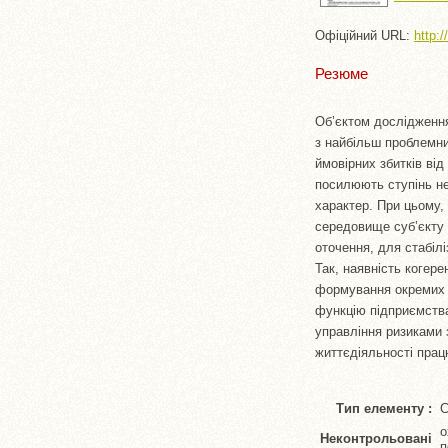
Офіційний URL:
http:
Резюме
Об’єктом дослідження
з найбільш проблемни
ймовірних збитків від
посилюють ступінь не
характер. При цьому,
середовище суб’єкту 
оточення, для стабіл
Так, наявність когер
формування окремих о
функцію підприємства
управління ризиками 
життєдіяльності пра
Тип елементу :
С
о
Неконтрольовані
п