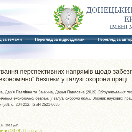
д за темами
Перегляд за підрозділами
Перегляд за авто
вання перспективних напрямів щодо забез
економічної безпеки у галузі охорони праці
на, Дар’я Павлівна
та
Заикина, Дарья Павловна
(2019)
Обґрунтування пе
чення економічної безпеки у галузі охорони праці.
Збірник наукових пра
у (58). с. 204-212. ISSN 2521-6635
icle_2019.pdf
ити (431kB)
|
Перегляд