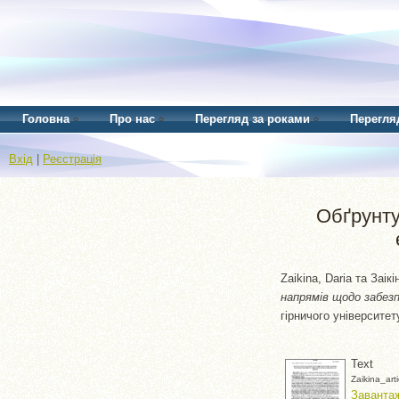
Головна
Про нас
Перегляд за роками
Перегля
Вхід
|
Реєстрація
Обґрунту
Zaikina, Daria
та
Заікі
напрямів щодо забезпе
гірничого університет
Text
Zaikina_art
Завантаж