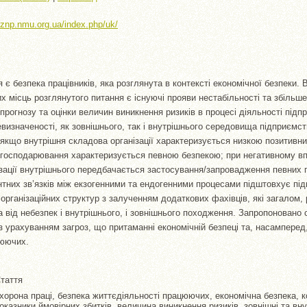
//znp.nmu.org.ua/index.php/uk/
 є безпека працівників, яка розглянута в контексті економічної безпеки.
х місць розглянутого питання є існуючі прояви нестабільності та збільше
 прогнозу та оцінки величин виникнення ризиків в процесі діяльності під
визначеності, як зовнішнього, так і внутрішнього середовища підприємс
 якщо внутрішня складова організації характеризується низкою позитивни
господарювання характеризується певною безпекою; при негативному вп
ізації внутрішнього передбачається застосування/запровадження певних 
ентних зв’язків між екзогенними та ендогенними процесами підштовхує пі
рганізаційних структур з залученням додаткових фахівців, які загалом,
 від небезпек і внутрішнього, і зовнішнього походження. Запропоновано 
з урахуванням загроз, що притаманні економічній безпеці та, насамперед,
цюючих.
таття
хорона праці, безпека життєдіяльності працюючих, економічна безпека, ко
оказники ймовірних збитків, величина виникнення ризиків, зовнішні та вну