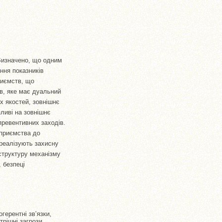
 Визначено, що одним
ння показників
приємств, що
тв, яке має дуальний
х якостей, зовнішнє
ливі на зовнішнє
превентивних заходів.
дприємства до
 реалізують захисну
структуру механізму
 безпеці
герентні зв’язки,
трішні загрози,