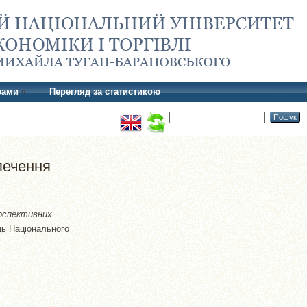
рами
Перегляд за статистикою
печення
рспективних
ць Національного