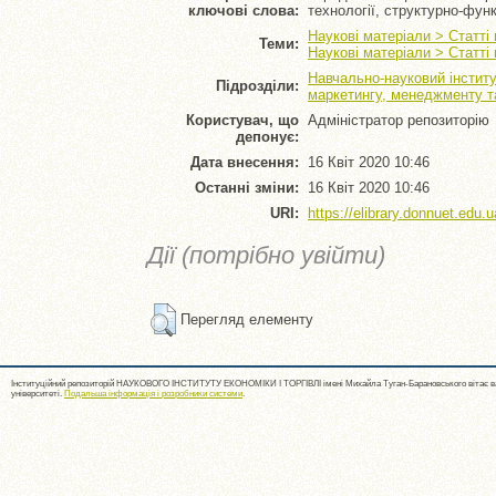
ключові слова:
технології, структурно-фу
Наукові матеріали > Статті
Теми:
Наукові матеріали > Статті
Навчально-науковий інститу
Підрозділи:
маркетингу, менеджменту та
Користувач, що
Адміністратор репозиторію
депонує:
Дата внесення:
16 Квіт 2020 10:46
Останні зміни:
16 Квіт 2020 10:46
URI:
https://elibrary.donnuet.edu.u
Дії (потрібно увійти)
Перегляд елементу
Інституційний репозиторій НАУКОВОГО ІНСТИТУТУ ЕКОНОМІКИ І ТОРГІВЛІ імені Михайла Туган-Барановського вітає ва
університеті.
Подальша інформація і розробники системи
.