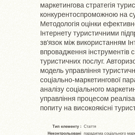
маркетингова стратегія тури
конкурентоспроможною на су
Методологія оцінки ефективн
Інтернету туристичними під
зв'язок між використанням І
впровадження інструментів с
туристичних послуг. Авториз
модель управління туристич
соціально-маркетингової пар
аналізу соціального маркети
управління процесом реаліза
попиту на високоякісні турис
Тип елементу :
Стаття
Неконтрольовані
парадигма соціального марк