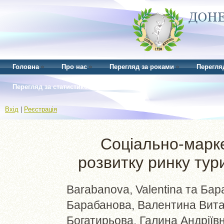
Головна
Про нас
Перегляд за роками
Перегля
Перегляд за статистикою
Вхід
|
Реєстрація
Соціально-марк
розвитку ринку тур
Barabanova, Valentina
та
Бара
Барабанова, Валентина Вит
Богатирьова, Галина Андріїв