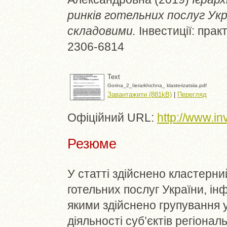
ринків готельних послуг Ук
складовими.
Інвестиції: практ
2306-6814
Text
Gorina_2_Iierarkhichna_ klasterizatsiia.pdf
Завантажити (881kB)
|
Перегляд
Офіційний URL:
http://www.i
Резюме
У статті здійснено кластерни
готельних послуг України, і
якими здійснено групування 
діяльності суб’єктів регіонал