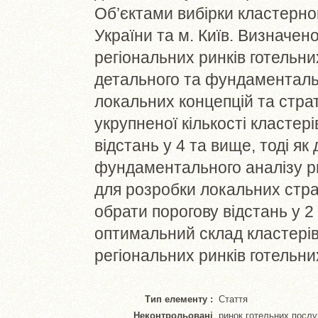
Об’єктами вибірки кластерно
України та м. Київ. Визначен
регіональних ринків готельни
детального та фундаментальн
локальних концепцій та страт
укрупненої кількості кластер
відстань у 4 та вище, тоді як
фундаментального аналізу ри
для розробки локальних стра
обрати порогову відстань у 
оптимальний склад кластерів 
регіональних ринків готельни
Тип елементу :
Стаття
Неконтрольовані
ринок готельних послуг