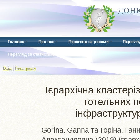
Головна
Про нас
Перегляд за роками
Перегля
Перегляд за статистикою
Вхід
|
Реєстрація
Ієрархічна кластері
готельних п
інфраструкту
Gorina, Ganna
та
Горіна, Ган
Александровна
(2019)
Ієрарх