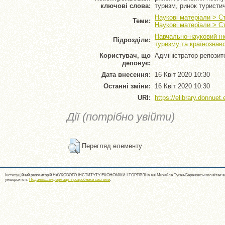
ключові слова:
туризм, ринок туристи
Наукові матеріали > С
Теми:
Наукові матеріали > С
Навчально-науковий ін
Підрозділи:
туризму та країнознав
Користувач, що
Адміністратор репозит
депонує:
Дата внесення:
16 Квіт 2020 10:30
Останні зміни:
16 Квіт 2020 10:30
URI:
https://elibrary.donnuet.
Дії (потрібно увійти)
Перегляд елементу
Інституційний репозиторій НАУКОВОГО ІНСТИТУТУ ЕКОНОМІКИ І ТОРГІВЛІ імені Михайла Туган-Барановського вітає ва
університеті.
Подальша інформація і розробники системи
.