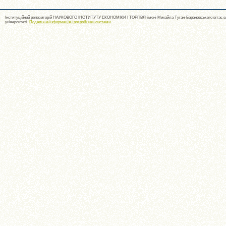
Інституційний репозиторій НАУКОВОГО ІНСТИТУТУ ЕКОНОМІКИ І ТОРГІВЛІ імені Михайла Туган-Барановського вітає ва
університеті.
Подальша інформація і розробники системи
.