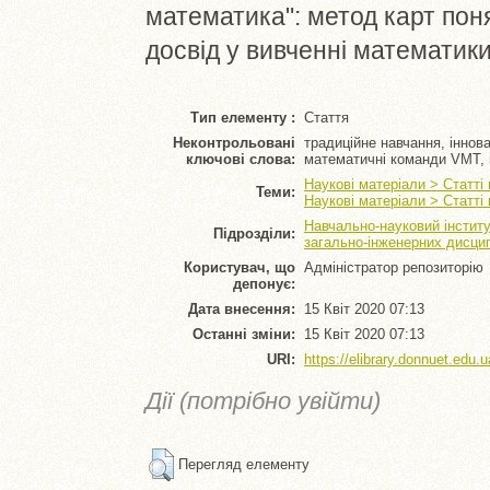
математика": метод карт пон
досвід у вивченні математики
Тип елементу :
Стаття
Неконтрольовані
традиційне навчання, іннова
ключові слова:
математичні команди VMT, 
Наукові матеріали > Статті
Теми:
Наукові матеріали > Статті
Навчально-науковий інститу
Підрозділи:
загально-інженерних дисци
Користувач, що
Адміністратор репозиторію
депонує:
Дата внесення:
15 Квіт 2020 07:13
Останні зміни:
15 Квіт 2020 07:13
URI:
https://elibrary.donnuet.edu.u
Дії (потрібно увійти)
Перегляд елементу