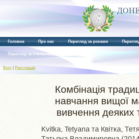
Головна
Про нас
Перегляд за роками
Перегля
Перегляд за статистикою
Вхід
|
Реєстрація
Комбінація традиц
навчання вищої м
вивчення деяких 
Kvitka, Tetyana
та
Квітка, Те
Татьяна Владимировна
(201