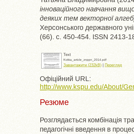
інноваційного навчання вищ
деяких тем векторної алгеб
Херсонського державного унів
(66). с. 450-454. ISSN 2413-1
Text
Kvitka_article_znppn_2014.pdf
Завантажити (232kB)
|
Перегляд
Офіційний URL:
http://www.kspu.edu/About/Ge
Резюме
Розглядається комбінація тра
педагогічні введення в проц