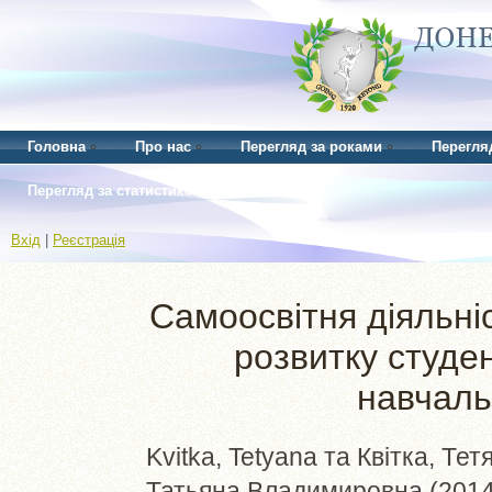
Головна
Про нас
Перегляд за роками
Перегля
Перегляд за статистикою
Вхід
|
Реєстрація
Самоосвітня діяльніс
розвитку студе
навчаль
Kvitka, Tetyana
та
Квітка, Те
Татьяна Владимировна
(201