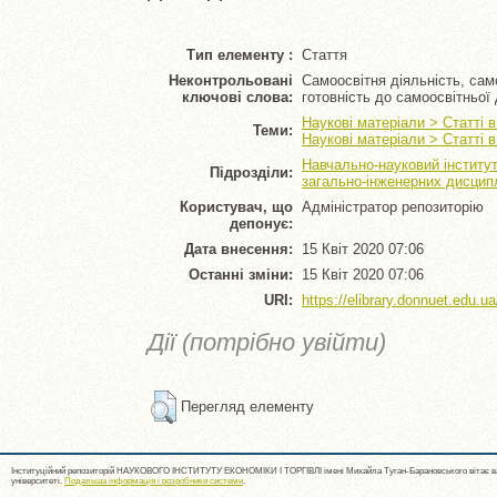
Тип елементу :
Стаття
Неконтрольовані
Самоосвітня діяльність, сам
ключові слова:
готовність до самоосвітньої 
Наукові матеріали > Статті 
Теми:
Наукові матеріали > Статті 
Навчально-науковий інститу
Підрозділи:
загально-інженерних дисцип
Користувач, що
Адміністратор репозиторію
депонує:
Дата внесення:
15 Квіт 2020 07:06
Останні зміни:
15 Квіт 2020 07:06
URI:
https://elibrary.donnuet.edu.ua
Дії (потрібно увійти)
Перегляд елементу
Інституційний репозиторій НАУКОВОГО ІНСТИТУТУ ЕКОНОМІКИ І ТОРГІВЛІ імені Михайла Туган-Барановського вітає ва
університеті.
Подальша інформація і розробники системи
.