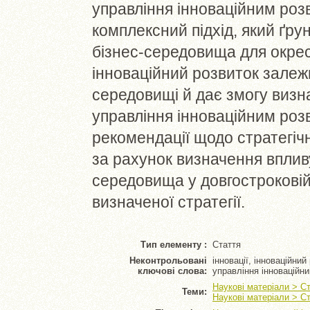
управління інноваційним роз
комплексний підхід, який ґру
бізнес-середовища для окрес
інноваційний розвиток залежн
середовищі й дає змогу визн
управління інноваційним роз
рекомендації щодо стратегіч
за рахунок визначення вплив
середовища у довгостроковій
визначеної стратегії.
Тип елементу :
Стаття
Неконтрольовані
інновації, інноваційни
ключові слова:
управління інноваційн
Наукові матеріали > С
Теми:
Наукові матеріали > Ст