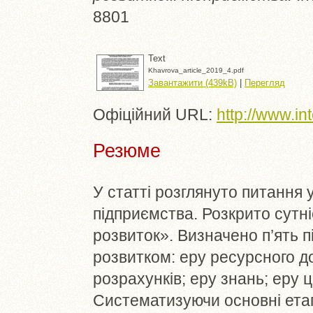
8801
Text
Khavrova_article_2019_4.pdf
Завантажити (439kB)
|
Перегляд
Офіційний URL:
http://www.in
Резюме
У статті розглянуто питання
підприємства. Розкрито сутні
розвиток». Визначено п’ять п
розвитком: еру ресурсного д
розрахунків; еру знань; еру 
Систематизуючи основні етап