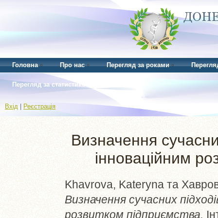
Головна
Про нас
Перегляд за роками
Перегля
Перегляд за статистикою
Вхід
|
Реєстрація
Визначення сучасни
інноваційним ро
Khavrova, Kateryna
та
Хавров
Визначення сучасних підході
розвитком підприємства.
Ін