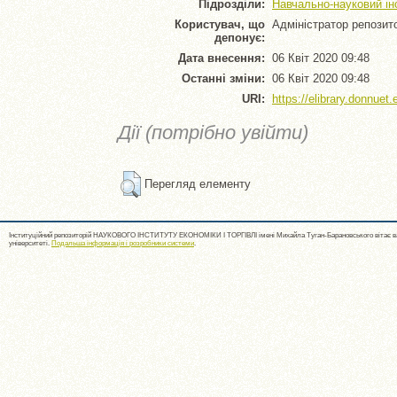
Підрозділи:
Навчально-науковий інс
Користувач, що
Адміністратор репозит
депонує:
Дата внесення:
06 Квіт 2020 09:48
Останні зміни:
06 Квіт 2020 09:48
URI:
https://elibrary.donnuet.
Дії (потрібно увійти)
Перегляд елементу
Інституційний репозиторій НАУКОВОГО ІНСТИТУТУ ЕКОНОМІКИ І ТОРГІВЛІ імені Михайла Туган-Барановського вітає ва
університеті.
Подальша інформація і розробники системи
.