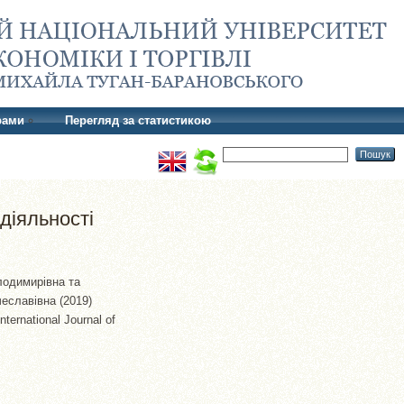
рами
Перегляд за статистикою
діяльності
лодимирівна
та
чеславівна
(2019)
ternational Journal of