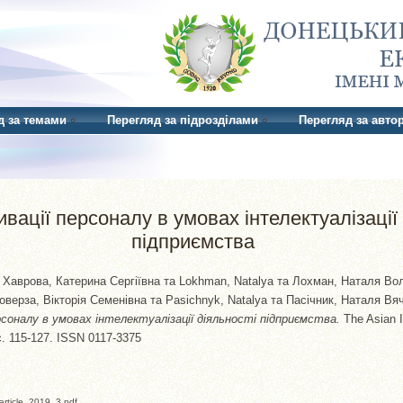
д за темами
Перегляд за підрозділами
Перегляд за авто
вації персоналу в умовах інтелектуалізації 
підприємства
а
Хаврова, Катерина Сергіївна
та
Lokhman, Natalya
та
Лохман, Наталя Во
оверза, Вікторія Семенівна
та
Pasichnyk, Natalya
та
Пасічник, Наталя Вя
соналу в умовах інтелектуалізації діяльності підприємства.
The Asian In
 с. 115-127. ISSN 0117-3375
article_2019_3.pdf