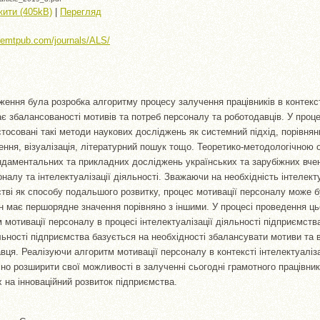
ити (405kB)
|
Перегляд
//emtpub.com/journals/ALS/
ення була розробка алгоритму процесу залучення працівників в контексті
ає збалансованості мотивів та потреб персоналу та роботодавців. У проце
тосовані такі методи наукових досліджень як системний підхід, порівнян
нення, візуалізація, літературний пошук тощо. Теоретико-методологічною
даментальних та прикладних досліджень українських та зарубіжних вчен
оналу та інтелектуалізації діяльності. Зважаючи на необхідність інтелекту
тві як способу подальшого розвитку, процес мотивації персоналу може б
ін має першорядне значення порівняно з іншими. У процесі проведення ц
мотивації персоналу в процесі інтелектуалізації діяльності підприємств
яльності підприємства базується на необхідності збалансувати мотиви та 
вця. Реалізуючи алгоритм мотивації персоналу в контексті інтелектуаліза
о розширити свої можливості в залученні сьогодні грамотного працівни
 на інноваційний розвиток підприємства.