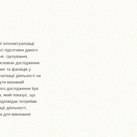
 інтелектуалізації
сі підготовки даного
ня, групування,
 основою дослідження
их та фахівців у
алізації діяльності на
ути визнаний
ього дослідження був
а, який показує, що
відповідає потребам
ції діяльності,
ка для виконання