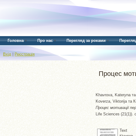
Головна
Про нас
Перегляд за роками
Перегля
Вхід
|
Реєстрація
Процес моти
Khavrova, Kateryna
т
Koverza, Viktorija
та
К
Процес мотивації пер
Life Sciences (21(1)).
Text
Khavrova _