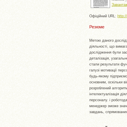
Завантаж
Офіційний URL:
http:
Резюме
Метою даного дослідж
діяльності, що вимаг
дослідження були зас
деталізація, узагаль
стали результати фун
галузі мотивації перс
будь-якому підприємс
основним, оскільки в
розроблений алгоритм 
інтелектуалізація ді
персоналу. і роботода
менеджер зможе значн
завдань, спрямованих