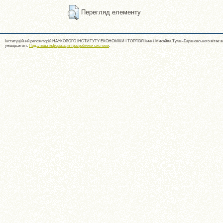
Перегляд елементу
Інституційний репозиторій НАУКОВОГО ІНСТИТУТУ ЕКОНОМІКИ І ТОРГІВЛІ імені Михайла Туган-Барановського вітає ва
університеті.
Подальша інформація і розробники системи
.