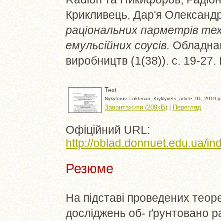
Крикливець, Дар'я Олександ
раціональних парметрів тех
емульсійних соусів.
Обладнан
виробництв (1(38)). с. 19-27
Text
Nykyforov, Lokhman, Kryklyvets_article_01_2019.p
Завантажити (209kB)
|
Перегляд
Офіційний URL:
http://oblad.donnuet.edu.ua/
Резюме
На підставі проведених тео
досліджень об- ґрунтовано р