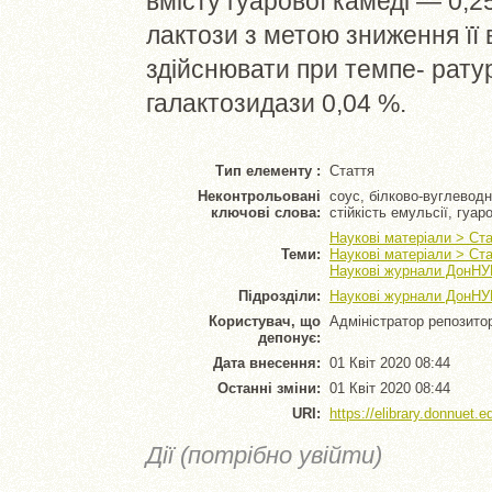
вмісту гуарової камеді — 0,25
лактози з метою зниження її
здійснювати при темпе- ратур
галактозидази 0,04 %.
Тип елементу :
Стаття
Неконтрольовані
соус, білково-вуглевод
ключові слова:
стійкість емульсії, гуар
Наукові матеріали > Ста
Теми:
Наукові матеріали > Ста
Наукові журнали ДонНУЕ
Підрозділи:
Наукові журнали ДонНУЕ
Користувач, що
Адміністратор репозито
депонує:
Дата внесення:
01 Квіт 2020 08:44
Останні зміни:
01 Квіт 2020 08:44
URI:
https://elibrary.donnuet.e
Дії (потрібно увійти)