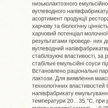
низьколактозного емульсійног
вуглеводного напівфабрикат
асортимент продукції рестора
харчову та біологічну цінніс
харчовий потенціал молочної
результатами проведе- них до
вуглеводний напівфабрикатви
стабілізуючі властивості, за
стабільні емульсійні соуси пі
Встановлено раціональні пар
лактози. Для виявлення мак
технологічних властивостей б
напівфабрикату емульгуванн
температури 20…35 °С, при 