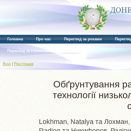
Головна
Про нас
Перегляд за роками
Перегля
Перегляд за статистикою
Вхід
|
Реєстрація
Обґрунтування ра
технології низьк
Lokhman, Natalya
та
Лохман,
Radion
та
Никифоров, Радіо