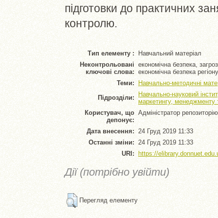
підготовки до практичних зан
контролю.
Тип елементу :
Навчальний матеріал
Неконтрольовані
економічна безпека, загроз
ключові слова:
економічна безпека регіон
Теми:
Навчально-методичні мате
Навчально-науковий інстит
Підрозділи:
маркетингу, менеджменту т
Користувач, що
Адміністратор репозиторію
депонує:
Дата внесення:
24 Груд 2019 11:33
Останні зміни:
24 Груд 2019 11:33
URI:
https://elibrary.donnuet.edu.
Дії (потрібно увійти)
Перегляд елементу