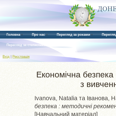
Головна
Про нас
Перегляд за роками
Перегля
Перегляд за статистикою
Вхід
|
Реєстрація
Економічна безпека 
з вивчен
Ivanova, Natalia
та
Іванова, Н
безпека : методичні рекомен
[Навчальний матеріал]