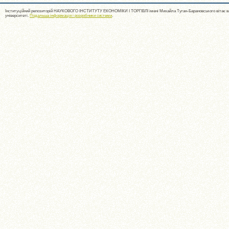
Інституційний репозиторій НАУКОВОГО ІНСТИТУТУ ЕКОНОМІКИ І ТОРГІВЛІ імені Михайла Туган-Барановського вітає ва
університеті.
Подальша інформація і розробники системи
.