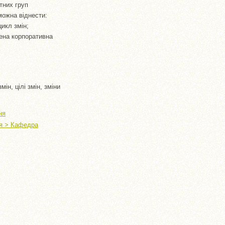
тних груп
можна віднести:
икл змін;
нена корпоративна
ін, цілі змін, зміни
ня
ня > Кафедра