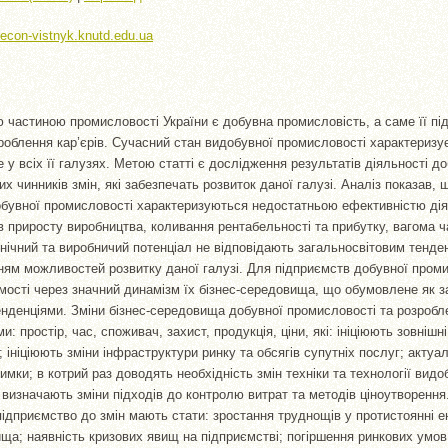
//econ-vistnyk.knutd.edu.ua
 частиною промисловості України є добувна промисловість, а саме її під
роблення кар’єрів. Сучасний стан видобувної промисловості характеризу
 у всіх її галузях. Метою статті є дослідження результатів діяльності д
х чинників змін, які забезпечать розвиток даної галузі. Аналіз показав, 
обувної промисловості характеризуються недостатньою ефективністю дія
ів приросту виробництва, коливання рентабельності та прибутку, вагома ч
хнічний та виробничий потенціал не відповідають загальносвітовим тенден
ям можливостей розвитку даної галузі. Для підприємств добувної проми
мості через значний динамізм їх бізнес-середовища, що обумовлене як 
енденціями. Зміни бізнес-середовища добувної промисловості та розробле
: простір, час, споживач, захист, продукція, ціни, які: ініціюють зовніш
; ініціюють зміни інфраструктури ринку та обсягів супутніх послуг; актуа
имки; в котрий раз доводять необхідність змін техніки та технології видо
 визначають зміни підходів до контролю витрат та методів ціноутворення
дприємство до змін мають стати: зростання труднощів у протистоянні 
ща; наявність кризових явищ на підприємстві; погіршення ринкових умов;