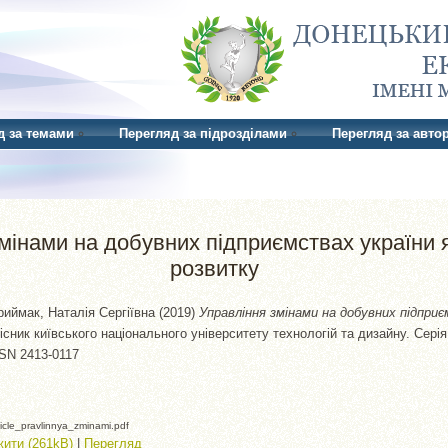
д за темами
Перегляд за підрозділами
Перегляд за авто
мінами на добувних підприємствах україни я
розвитку
риймак, Наталія Сергіївна
(2019)
Управління змінами на добувних підприє
сник київського національного університету технологій та дизайну. Сері
ISSN 2413-0117
icle_pravlinnya_zminami.pdf
ити (261kB)
|
Перегляд