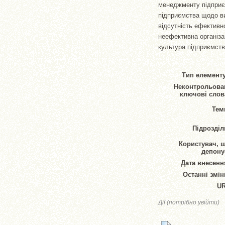
менеджменту підприєм
підприємства щодо ви
відсутність ефективн
неефективна організац
культура підприємств
Тип елементу
Неконтрольова
ключові слов
Тем
Підрозділ
Користувач, 
депону
Дата внесенн
Останні змін
UR
Дії (потрібно увійти)