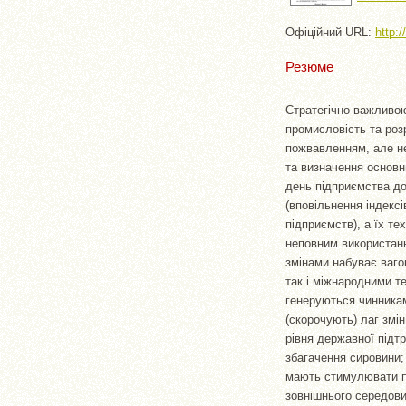
Офіційний URL:
http:
Резюме
Стратегічно-важливою
промисловість та роз
пожвавленням, але не
та визначення основни
день підприємства д
(вповільнення індекс
підприємств), а їх те
неповним використанн
змінами набуває ваго
так і міжнародними т
генеруються чинниками
(скорочують) лаг змін
рівня державної підтр
збагачення сировини;
мають стимулювати пі
зовнішнього середови