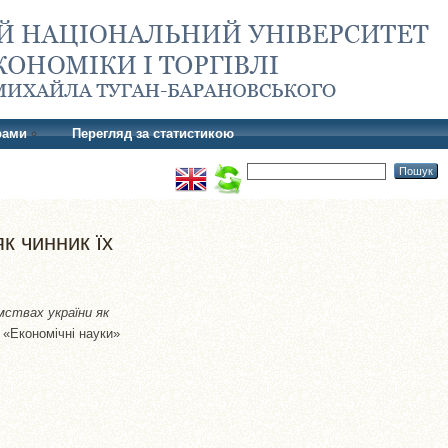
рами
Перегляд за статистикою
к чинник їх
мствах україни як
я «Економічні науки»