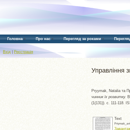
Головна
Про нас
Перегляд за роками
Перегля
Вхід
|
Реєстрація
Управління з
Pryymak, Natalia
та
П
чинник їх розвитку.
Ві
(1(131)). с. 111-118. 
Text
Priymak_art
Завантаж