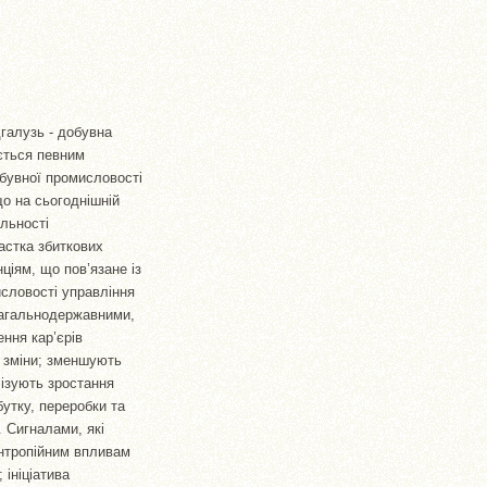
галузь - добувна
ється певним
обувної промисловості
що на сьогоднішній
льності
астка збиткових
ціям, що пов’язане із
словості управління
загальнодержавними,
ння кар’єрів
ні зміни; зменшують
лізують зростання
бутку, переробки та
. Сигналами, які
ентропійним впливам
 ініціатива