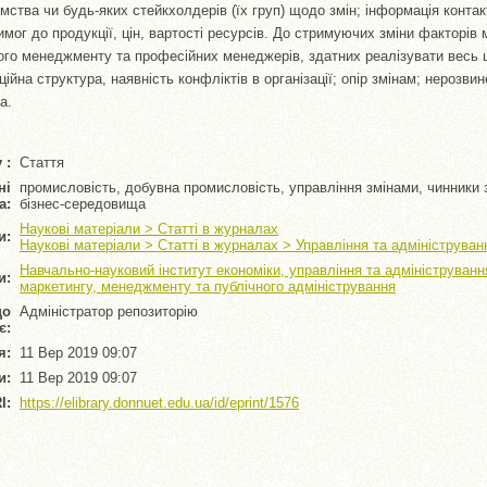
ства чи будь-яких стейкхолдерів (їх груп) щодо змін; інформація контак
мог до продукції, цін, вартості ресурсів. До стримуючих зміни факторів 
ого менеджменту та професійних менеджерів, здатних реалізувати весь ц
ійна структура, наявність конфліктів в організації; опір змінам; нерозви
а.
 :
Стаття
ні
промисловість, добувна промисловість, управління змінами, чинники зм
а:
бізнес-середовища
Наукові матеріали > Статті в журналах
и:
Наукові матеріали > Статті в журналах > Управління та адмініструван
Навчально-науковий інститут економіки, управління та адмініструван
и:
маркетингу, менеджменту та публічного адміністрування
що
Адміністратор репозиторію
є:
я:
11 Вер 2019 09:07
и:
11 Вер 2019 09:07
I:
https://elibrary.donnuet.edu.ua/id/eprint/1576