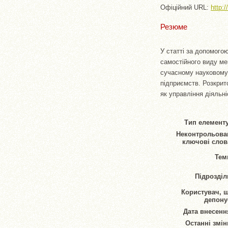
Офіційний URL:
http:
Резюме
У статті за допомого
самостійного виду ме
сучасному науковому 
підприємств. Розкрит
як управління діяльн
Тип елементу
Неконтрольова
ключові слов
Тем
Підрозділ
Користувач, 
депону
Дата внесенн
Останні змін