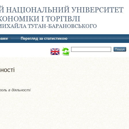
рами
Перегляд за статистикою
ності
роль в діяльності