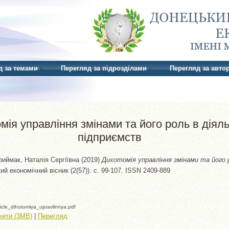
д за темами
Перегляд за підрозділами
Перегляд за авто
мія управління змінами та його роль в діяль
підприємств
риймак, Наталія Сергіївна
(2019)
Дихотомія управління змінами та його 
й економічний вісник (2(57)). с. 99-107. ISSN 2409-889
icle_dihotomiya_upravlinnya.pdf
жити (3MB)
|
Перегляд