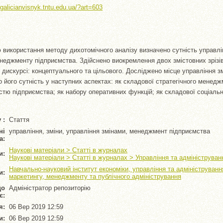
//galicianvisnyk.tntu.edu.ua/?art=603
ю використання методу дихотомічного аналізу визначено сутність управлі
неджменту підприємства. Здійснено виокремлення двох змістовних зрізі
дискурсі: концептуального та цільового. Досліджено місце управління зм
о його сутність у наступних аспектах: як складової стратегічного менед
істю підприємства; як набору оперативних функцій; як складової соціальн
 :
Стаття
ні
управління, зміни, управління змінами, менеджмент підприємства
а:
Наукові матеріали > Статті в журналах
и:
Наукові матеріали > Статті в журналах > Управління та адмініструван
Навчально-науковий інститут економіки, управління та адмініструван
и:
маркетингу, менеджменту та публічного адміністрування
що
Адміністратор репозиторію
є:
я:
06 Вер 2019 12:59
и:
06 Вер 2019 12:59