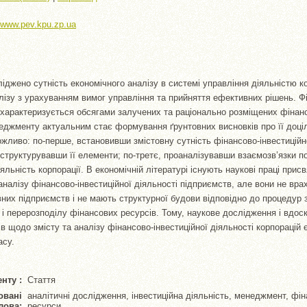
//www.pev.kpu.zp.ua
ліджено сутність економічного аналізу в системі управління діяльністю к
лізу з урахуванням вимог управління та прийняття ефективних рішень. Фі
ї характеризується обсягами залучених та раціонально розміщених фінанс
джменту актуальним стає формування ґрунтовних висновків про її доціл
ожливо: по-перше, встановивши змістовну сутність фінансово-інвестиційн
 структурувавши її елементи; по-третє, проаналізувавши взаємозв’язки п
льність корпорації. В економічній літературі існують наукові праці прис
 аналізу фінансово-інвестиційної діяльності підприємств, але вони не вр
вних підприємств і не мають структурної будови відповідно до процедур 
 і перерозподілу фінансових ресурсів. Тому, наукове дослідження і вдос
ів щодо змісту та аналізу фінансово-інвестиційної діяльності корпорацій 
асу.
нту :
Стаття
овані
аналітичні дослідження, інвестиційна діяльність, менеджмент, фін
лова:
ресурси