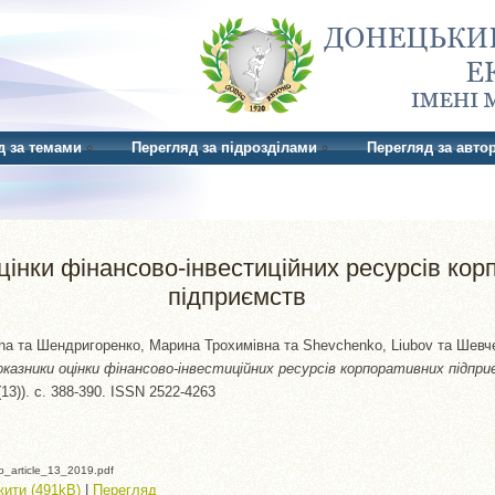
д за темами
Перегляд за підрозділами
Перегляд за авто
цінки фінансово-інвестиційних ресурсів кор
підприємств
na
та
Шендригоренко, Марина Трохимівна
та
Shevchenko, Liubov
та
Шевч
оказники оцінки фінансово-інвестиційних ресурсів корпоративних підпр
(13)). с. 388-390. ISSN 2522-4263
_article_13_2019.pdf
ити (491kB)
|
Перегляд