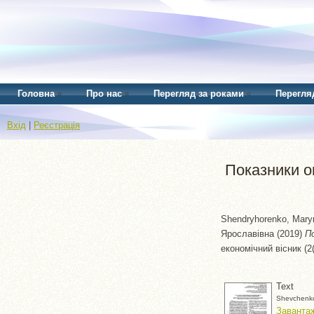
Головна
Про нас
Перегляд за роками
Перегля
Вхід
|
Реєстрація
Показники о
Shendryhorenko, Mary
Ярославівна
(2019)
П
економічний вісник (2
Text
Shevchenko
Завантаж