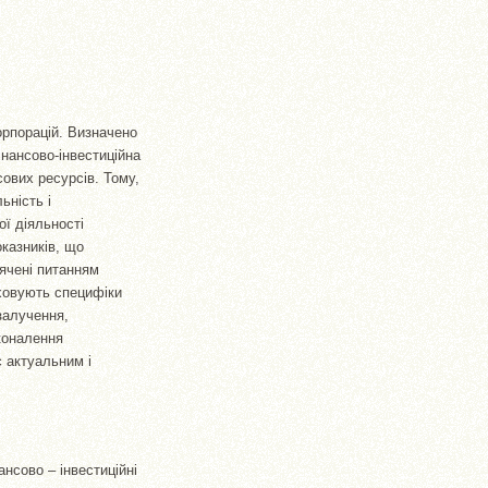
орпорацій. Визначено
нансово-інвестиційна
ових ресурсів. Тому,
ьність і
ої діяльності
оказників, що
вячені питанням
аховують специфіки
залучення,
коналення
є актуальним і
ансово – інвестиційні