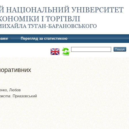
рами
Перегляд за статистикою
поративних
енко, Любов
иємств.
Приазовський