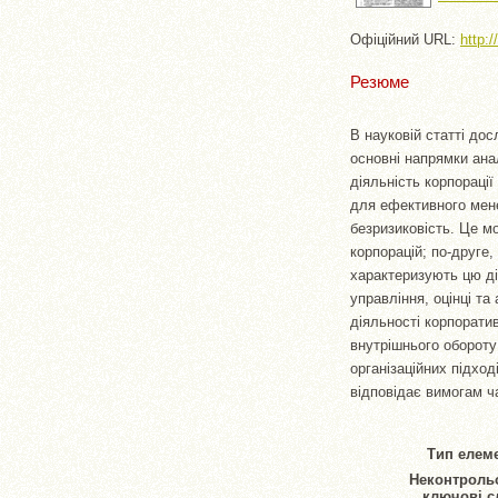
Офіційний URL:
http:
Резюме
В науковій статті дос
основні напрямки ана
діяльність корпораці
для ефективного мене
безризиковість. Це м
корпорацій; по-друге,
характеризують цю дія
управління, оцінці та
діяльності корпорати
внутрішнього обороту
організаційних підход
відповідає вимогам ч
Тип елеме
Неконтроль
ключові с