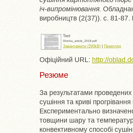
іч-випромінювання.
Обладнанн
виробництв (2(37)). с. 81-87
Text
Sheina_article_2018.pdf
Завантажити (293kB)
|
Перегляд
Офіційний URL:
http://oblad.
Резюме
За результатами проведених 
сушіння та криві прогрівання 
Експериментально визначено
товщини шару та температури
конвективному способі сушін