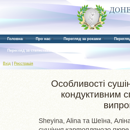
Головна
Про нас
Перегляд за роками
Перегля
Перегляд за статистикою
Вхід
|
Реєстрація
Особливості суші
кондуктивним сп
випро
Sheyina, Alina
та
Шеїна, Аліна
сушіння картопляного пюре