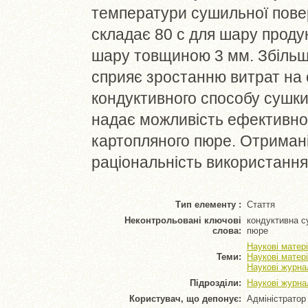
температури сушильної повер
складає 80 с для шару проду
шару товщиною 3 мм. Збіль
сприяє зростанню витрат на 
кондуктивного способу сушки
надає можливість ефективно
картопляного пюре. Отримані
раціональність використання
Тип елементу :
Стаття
Неконтрольовані ключові
кондуктивна с
слова:
пюре
Наукові матер
Теми:
Наукові матері
Наукові журна
Підрозділи:
Наукові журна
Користувач, що депонує:
Адміністратор