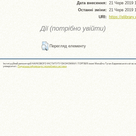
Дата внесення:
21 Черв 2019 
Останні зміни:
21 Черв 2019 
URI:
https://elibrar
Дії (потрібно увійти)
Перегляд елементу
Інституційний репозиторій НАУКОВОГО ІНСТИТУТУ ЕКОНОМІКИ І ТОРГІВЛІ імені Михайла Туган-Барановського вітає ва
університеті.
Подальша інформація і розробники системи
.