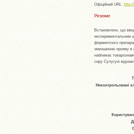
Офіційний URL:
http:
Резюме
Встановлено, що введ
експериментальним шл
ферментного препарат
зменшенню прояву в п
наближає товарознавчі
сиру Сулугуні віднов
Т
Неконтрольовані к
Користувач
Д