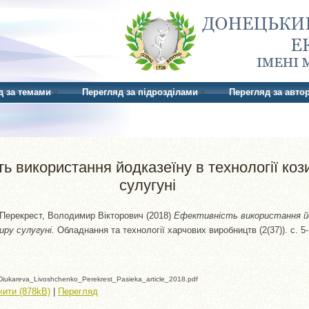
д за темами
Перегляд за підрозділами
Перегляд за авто
ь використання йодказеїну в технології коз
сулугуні
Перекрест, Володимир Вікторович
(2018)
Ефективність використання йо
иру сулугуні.
Обладнання та технології харчових виробництв (2(37)). с. 5
iukareva_Livoshchenko_Perekrest_Pasieka_article_2018.pdf
ити (878kB)
|
Перегляд