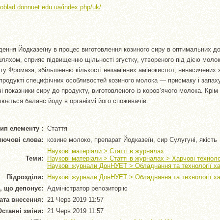
//oblad.donnuet.edu.ua/index.php/uk/
ення Йодказеїну в процес виготовлення козиного сиру в оптимальних до
яхом, сприяє підвищенню щільності згустку, утвореного під дією моло
у Фромаза, збільшенню кількості незамінних амінокислот, ненасичених 
родукті специфічних особливостей козиного молока — присмаку і запаху
 показники сиру до продукту, виготовленого із коров’ячого молока. Крім 
люється баланс йоду в організмі його споживачів.
ип елементу :
Стаття
лючові слова:
козине молоко, препарат Йодказеїн, сир Сулугуні, якість
Наукові матеріали > Статті в журналах
Теми:
Наукові матеріали > Статті в журналах > Харчові техноло
Наукові журнали ДонНУЕТ > Обладнання та технології х
Підрозділи:
Наукові журнали ДонНУЕТ > Обладнання та технології х
, що депонує:
Адміністратор репозиторію
ата внесення:
21 Черв 2019 11:57
Останні зміни:
21 Черв 2019 11:57