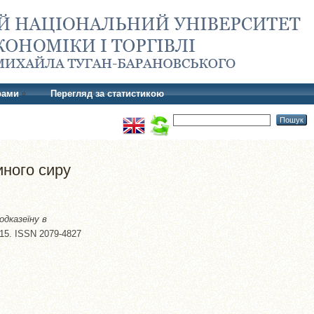
рами
Перегляд за статистикою
иного сиру
дказеїну в
-15. ISSN 2079-4827