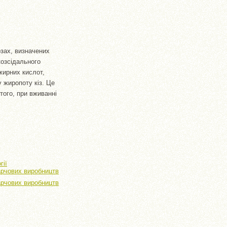
зах, визначених
козсідального
жирних кислот,
 жиропоту кіз. Це
того, при вживанні
гії
арчових виробництв
арчових виробництв