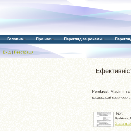
Головна
Про нас
Перегляд за роками
Перегля
Вхід
|
Реєстрація
Ефективніст
Perekrest, Vladimir
та
технології козиного с
Text
Ryzhkova_D
Завантаж