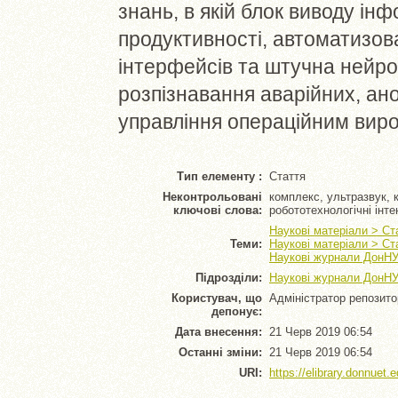
знань, в якій блок виводу ін
продуктивності, автоматизов
інтерфейсів та штучна нейр
розпізнавання аварійних, ан
управління операційним виро
Тип елементу :
Стаття
Неконтрольовані
комплекс, ультразвук, к
ключові слова:
робототехнологічні інт
Наукові матеріали > Ст
Теми:
Наукові матеріали > Ст
Наукові журнали ДонНУ
Підрозділи:
Наукові журнали ДонНУ
Користувач, що
Адміністратор репозито
депонує:
Дата внесення:
21 Черв 2019 06:54
Останні зміни:
21 Черв 2019 06:54
URI:
https://elibrary.donnuet.