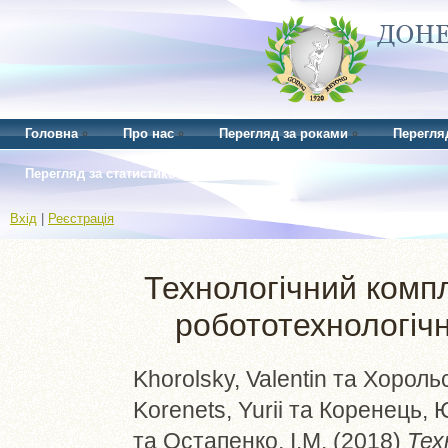
Головна
Про нас
Перегляд за роками
Перегля
Перегляд за статистикою
Вхід
|
Реєстрація
Технологічний компл
робототехнологіч
Khorolsky, Valentin
та
Хорольс
Korenets, Yuriі
та
Коренець, 
та
Остапенко, І.М.
(2018)
Тех