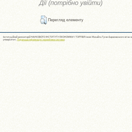
Дії (потрібно увійти)
Перегляд елементу
Інституційний репозиторій НАУКОВОГО ІНСТИТУТУ ЕКОНОМІКИ І ТОРГІВЛІ імені Михайла Туган-Барановського вітає ва
університеті.
Подальша інформація і розробники системи
.