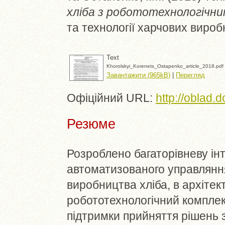
хліба з робототехнологічн
та технології харчових вироб
Text
Khorolskyi_Korenets_Ostapenko_article_2018.pdf
Завантажити (965kB)
|
Перегляд
Офіційний URL:
http://oblad.
Резюме
Розроблено багаторівневу ін
автоматизованого управлянн
виробництва хліба, в архітек
робототехнологічний комплек
підтримки прийняття рішень 