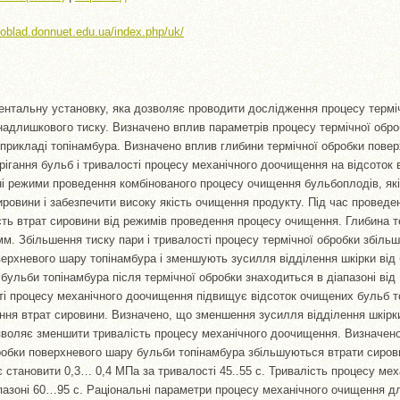
//oblad.donnuet.edu.ua/index.php/uk/
нтальну установку, яка дозволяє проводити дослідження процесу термі
адлишкового тиску. Визначено вплив параметрів процесу термічної обро
прикладі топінамбура. Визначено вплив глибини термічної обробки пове
ерігання бульб і тривалості процесу механічного доочищення на відсоток 
і режими проведення комбінованого процесу очищення бульбоплодів, як
сировини і забезпечити високу якість очищення продукту. Під час провед
ть втрат сировини від режимів проведення процесу очищення. Глибина т
 мм. Збільшення тиску пари і тривалості процесу термічної обробки збіль
верхневого шару топінамбура і зменшують зусилля відділення шкірки від
 бульби топінамбура після термічної обробки знаходиться в діапазоні від 
і процесу механічного доочищення підвищує відсоток очищених бульб т
ння втрат сировини. Визначено, що зменшення зусилля відділення шкірк
зволяє зменшити тривалість процесу механічного доочищення. Визначено
робки поверхневого шару бульби топінамбура збільшуються втрати сирови
є становити 0,3… 0,4 МПа за тривалості 45..55 с. Тривалість процесу мех
пазоні 60…95 с. Раціональні параметри процесу механічного очищення д