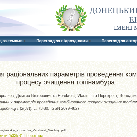
д за темами
Перегляд за підрозділами
Перегляд за авто
я раціональних параметрів проведення ком
процесу очищення топінамбура
орєлков, Дмитро Вікторович
та
Perekrest, Vladimir
та
Перекрест, Володим
альних параметрів проведення комбінованого процесу очищення топіна
иробництв (2(37)). с. 73-80. ISSN 2079-4827
mytrevskyi_Protsenko_Perekrest_Savitskyi.pdf
ити (533kB)
|
Перегляд