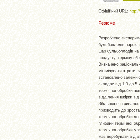
Офіційний URL:
http:
Резюме
Розроблено експериме
бульбоплодів парою н
шар бульбоплодів на 
продукту, терміну зб
Визначено раціональн
мінімізувати втрати 
встановлено залежніс
складає від 1,0 до 5
термічної обробки по
відділення шкірки від
Збільшення тривалост
призводить до зроста
термічної обробки до
глибини термічної об
термічної обробки ма
має перебувати в діа