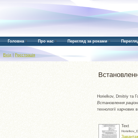
Головна
Про нас
Перегляд за роками
Перегля
Вхід
|
Реєстрація
Встановленн
Horielkov, Dmitriy
та
Г
Встановлення раціон
технології харчових в
Text
Horielkov_D
Завантаж