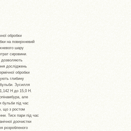
чної обробки
бки на поверхневий
рхневого шару
втрат сировини.
і дозволяють
ення досліджень
ермічної обробки
шують глибину
 бульби. Зусилля
1,142 Н до 15,0 Н.
опінамбура, але
и бульби під час
, що з ростом
ни. Тиск пари під час
анічної доочистки
ля розробленого